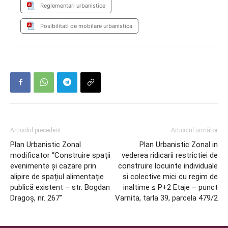
Reglementari urbanistice
Posibilitati de mobilare urbanistica
Articolul precedent
Articolul următor
Plan Urbanistic Zonal
Plan Urbanistic Zonal in
modificator “Construire spații
vederea ridicarii restrictiei de
evenimente și cazare prin
construire locuinte individuale
alipire de spațiul alimentație
si colective mici cu regim de
publică existent – str. Bogdan
inaltime ≤ P+2 Etaje – punct
Dragoș, nr. 267”
Varnita, tarla 39, parcela 479/2