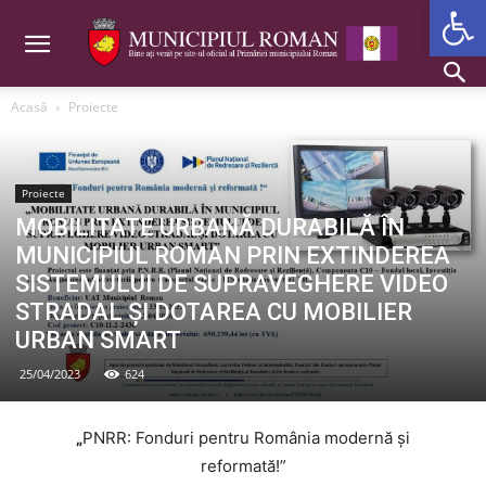
Deschide b
Acasă
Proiecte
Proiecte
MOBILITATE URBANĂ DURABILĂ ÎN
MUNICIPIUL ROMAN PRIN EXTINDEREA
SISTEMULUI DE SUPRAVEGHERE VIDEO
STRADAL ŞI DOTAREA CU MOBILIER
URBAN SMART
25/04/2023
624
„
PNRR: Fonduri pentru România modernă și
reformată!”