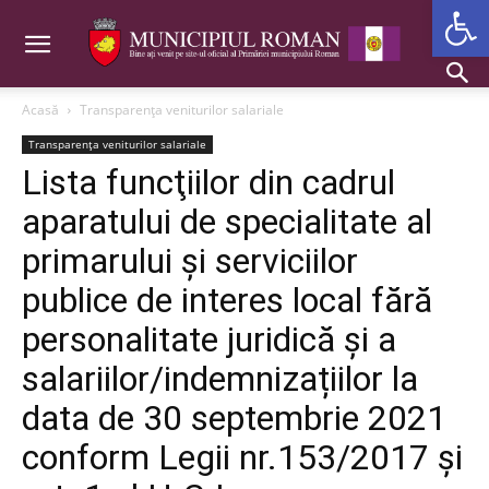
Deschide b
Acasă
Transparența veniturilor salariale
Transparența veniturilor salariale
Lista funcţiilor din cadrul
aparatului de specialitate al
primarului şi serviciilor
publice de interes local fără
personalitate juridică şi a
salariilor/indemnizațiilor la
data de 30 septembrie 2021
conform Legii nr.153/2017 și