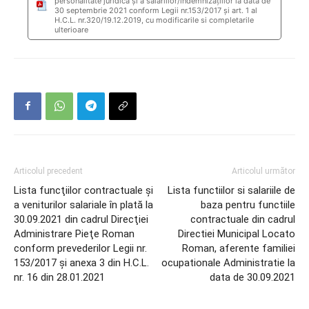
personalitate juridică şi a salariilor/indemnizațiilor la data de
30 septembrie 2021 conform Legii nr.153/2017 și art. 1 al
H.C.L. nr.320/19.12.2019, cu modificarile si completarile
ulterioare
Articolul precedent
Articolul următor
Lista funcţiilor contractuale şi
Lista functiilor si salariile de
a veniturilor salariale în plată la
baza pentru functiile
30.09.2021 din cadrul Direcţiei
contractuale din cadrul
Administrare Pieţe Roman
Directiei Municipal Locato
conform prevederilor Legii nr.
Roman, aferente familiei
153/2017 şi anexa 3 din H.C.L.
ocupationale Administratie la
nr. 16 din 28.01.2021
data de 30.09.2021