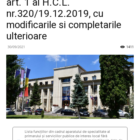
art. 1 al H.C.L.
nr.320/19.12.2019, cu
modificarile si completarile
ulterioare
30/09/2021
1411
Lista funcţiilor din cadrul aparatului de specialitate al
primarului şi serviciilor publice de interes local fără