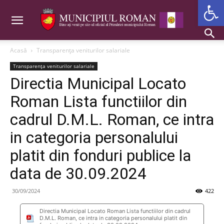
Deschide b
Acasă
Transparența veniturilor salariale
Transparența veniturilor salariale
Directia Municipal Locato
Roman Lista functiilor din
cadrul D.M.L. Roman, ce intra
in categoria personalului
platit din fonduri publice la
data de 30.09.2024
30/09/2024
422
Directia Municipal Locato Roman Lista functiilor din cadrul
D.M.L. Roman, ce intra in categoria personalului platit din