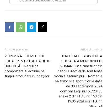
fonduri publice la data de 30.09.2024
Articolul precedent
Articolul următor
28.09.2024 – COMITETUL
DIRECTIA DE ASISTENTA
LOCAL PENTRU SITUAŢII DE
SOCIALA A MUNICIPIULUI
URGENŢĂ – Reguli de
ROMAN Lista functiilor din
comportare și acțiune pe
cadrul Directiei de Asistenta
timpul producerii inundaţiilor
Sociala a Municipiului Roman a
salariilor si a sporurilor la data
de 30 septembrie 2024
confom Legii nr.153/2017 ,
anexa 2 din H.C.L nr. 150 din
19.06.2024 si a H.G. nr.
598/2024