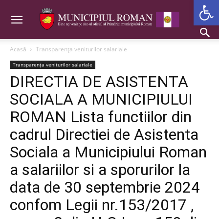
Deschide b
Acasă
Transparența veniturilor salariale
Transparența veniturilor salariale
DIRECTIA DE ASISTENTA
SOCIALA A MUNICIPIULUI
ROMAN Lista functiilor din
cadrul Directiei de Asistenta
Sociala a Municipiului Roman
a salariilor si a sporurilor la
data de 30 septembrie 2024
confom Legii nr.153/2017 ,