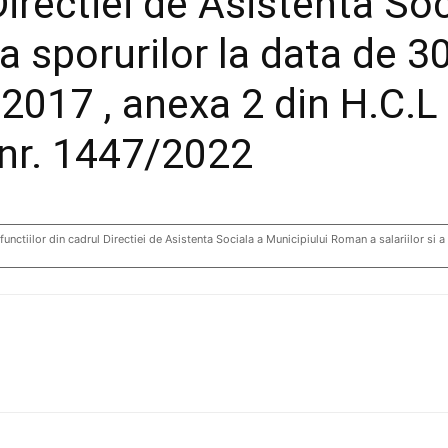
 Directiei de Asistenta So
 a sporurilor la data de
2017 , anexa 2 din H.C.L 
 nr. 1447/2022
lor din cadrul Directiei de Asistenta Sociala a Municipiului Roman a salariilor si a 