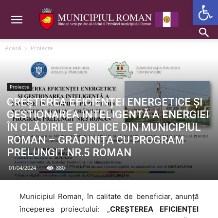
Deschide b
Acasă
Proiecte
Proiecte
CREȘTEREA EFICIENȚEI ENERGETICE ȘI
GESTIONAREA INTELIGENTĂ A ENERGIEI
ÎN CLĂDIRILE PUBLICE DIN MUNICIPIUL
ROMAN – GRĂDINIȚA CU PROGRAM
PRELUNGIT NR.5 ROMAN
01/04/2024
880
Municipiul Roman, în calitate de beneficiar, anunță
începerea proiectului: „
CREȘTEREA EFICIENȚEI