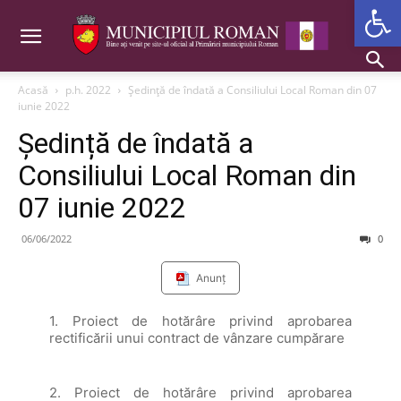
Deschide b
Acasă
p.h. 2022
Ședință de îndată a Consiliului Local Roman din 07
iunie 2022
Ședință de îndată a
Consiliului Local Roman din
07 iunie 2022
06/06/2022
0
Anunț
1. Proiect de hotărâre privind aprobarea
rectificării unui contract de vânzare cumpărare
2. Proiect de hotărâre privind aprobarea