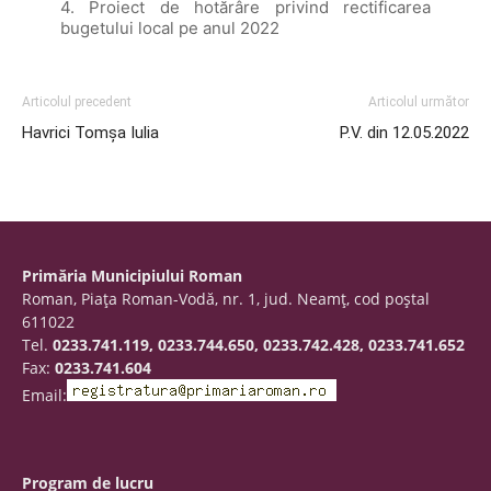
4. Proiect de hotărâre privind rectificarea
bugetului local pe anul 2022
Articolul precedent
Articolul următor
Havrici Tomșa Iulia
P.V. din 12.05.2022
Primăria Municipiului Roman
Roman, Piaţa Roman-Vodă, nr. 1, jud. Neamţ, cod poştal
611022
Tel.
0233.741.119, 0233.744.650, 0233.742.428, 0233.741.652
Fax:
0233.741.604
Email:
Program de lucru