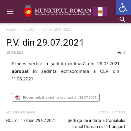
Deschide b
Acasă
p.v. 2021
P.V. din 29.07.2021
P.V. din 29.07.2021
09/08/2021
0
Proces verbal la ședința ordinară din 29.07.2021
aprobat
in sedinta extraordinara a CLR din
11.08.2021
Proces verbal la ședința ordinară din 29.07.2021
Articolul precedent
Articolul următor
HCL nr. 173 din 29.07.2021
Ședință de îndată a Consiliului
Local Roman din 11 august