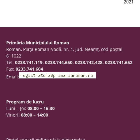
2021
Primăria Municipiului Roman
Roman, Piaţa Roman-Vodă, nr. 1, jud. Neamţ, cod poştal
611022
Tel.
0233.741.119, 0233.744.650, 0233.742.428, 0233.741.652
Fax:
0233.741.604
Email:
Program de lucru
Luni – Joi:
08:00 – 16:30
Vineri:
08:00 – 14:00
Portal servicii online plata electronica