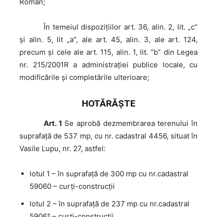
Roman;
În
temeiul dispoziţiilor art. 36, alin. 2, lit. „c”
și alin. 5, lit „a”, ale art. 45, alin. 3, ale art. 124,
precum şi cele ale art. 115, alin. 1, lit. ”b” din Legea
nr. 215/2001R a administraţiei publice locale, cu
modificările şi completările ulterioare;
HOTĂRĂŞTE
Art. 1
Se aprobă dezmembrarea terenului în
suprafaţă de 537 mp, cu nr. cadastral 4456, situat în
Vasile Lupu, nr. 27, astfel:
lotul 1 – în suprafaţă de 300 mp cu nr.cadastral
59060 – curți-construcții
lotul 2 – în suprafaţă de 237 mp cu nr.cadastral
59061 – curţi-construcţii