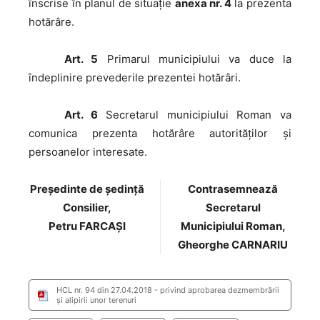
înscrise în planul de situaţie
anexa nr. 4
la prezenta
hotărâre.
Art. 5
Primarul municipiului va duce la
îndeplinire prevederile prezentei hotărâri.
Art. 6
Secretarul municipiului Roman va
comunica prezenta hotărâre autorităţilor şi
persoanelor interesate.
Preşedinte de şedinţă
Contrasemnează
Consilier,
Secretarul
Petru FARCAȘI
Municipiului Roman,
Gheorghe CARNARIU
HCL nr. 94 din 27.04.2018 - privind aprobarea dezmembrării
și alipirii unor terenuri