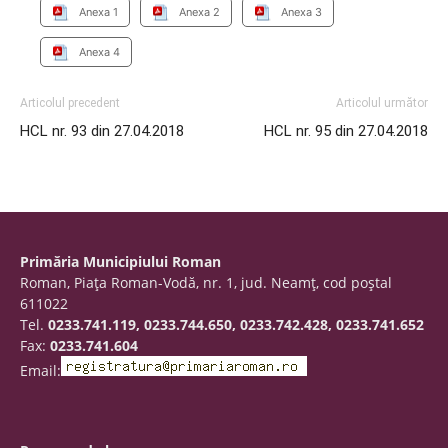
Anexa 1
Anexa 2
Anexa 3
Anexa 4
Articolul precedent
Articolul următor
HCL nr. 93 din 27.04.2018
HCL nr. 95 din 27.04.2018
Primăria Municipiului Roman
Roman, Piaţa Roman-Vodă, nr. 1, jud. Neamţ, cod poştal
611022
Tel.
0233.741.119, 0233.744.650, 0233.742.428, 0233.741.652
Fax:
0233.741.604
Email: