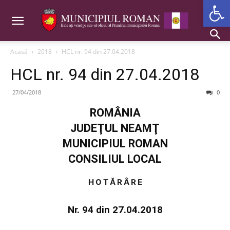
Deschide b
Acasă
2018
HCL nr. 94 din 27.04.2018
HCL nr. 94 din 27.04.2018
27/04/2018
0
ROMÂNIA
JUDEŢUL NEAMŢ
MUNICIPIUL ROMAN
CONSILIUL LOCAL
H O T Ă R Â R E
Nr. 94 din 27.04.2018