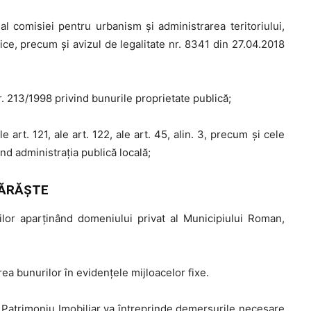
al comisiei pentru urbanism și administrarea teritoriului,
dice, precum şi avizul de legalitate nr. 8341 din 27.04.2018
. 213/1998 privind bunurile proprietate publică;
 ale art. 121, ale art. 122, ale art. 45, alin. 3, precum şi cele
vind administraţia publică locală;
ĂRĂŞTE
ilor aparţinând domeniului privat al Municipiului Roman,
ea bunurilor în evidenţele mijloacelor fixe.
 Patrimoniu Imobiliar va întreprinde demersurile necesare