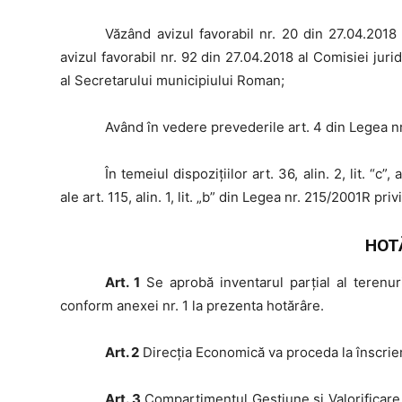
Văzând
avizul favorabil nr. 20 din 27.04.2018 
avizul favorabil nr. 92 din 27.04.2018 al Comisiei juri
al Secretarului municipiului Roman;
Având
în vedere prevederile art. 4 din Legea nr
În
temeiul dispoziţiilor art. 36, alin. 2, lit. “c”,
ale art. 115, alin. 1, lit. „b” din Legea nr. 215/2001R pri
HOT
Art. 1
Se aprobă inventarul parţial al terenur
conform anexei nr. 1 la prezenta hotărâre.
Art. 2
Direcţia Economică va proceda la înscrier
Art. 3
Compartimentul Gestiune şi Valorificare