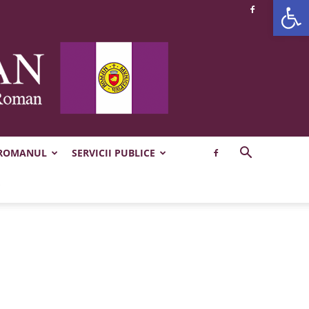
Deschide b
 ROMANUL
SERVICII PUBLICE