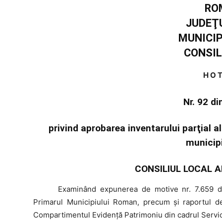
RO
JUDEŢ
MUNICI
CONSIL
H O T
Nr. 92 d
privind aprobarea inventarului parţial a
municip
CONSILIUL LOCAL A
Examinând
expunerea de motive nr. 7.659 din
Primarul Municipiului Roman, precum şi raportul de 
Compartimentul Evidenţă Patrimoniu din cadrul Servici