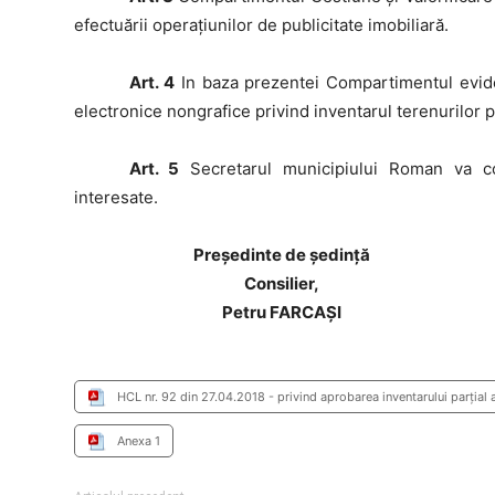
efectuării operaţiunilor de publicitate imobiliară.
Art. 4
In baza prezentei Compartimentul evide
electronice nongrafice privind inventarul terenurilor 
Art. 5
Secretarul municipiului Roman va com
interesate.
Preşedinte de şedinţă
Consilier,
Petru FARCAȘI
HCL nr. 92 din 27.04.2018 - privind aprobarea inventarului parţial 
Anexa 1