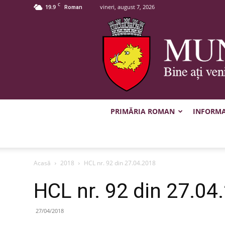
C
19.9
vineri, august 7, 2026
Roman
PRIMĂRIA ROMAN
INFORMAȚ
Acasă
2018
HCL nr. 92 din 27.04.2018
HCL nr. 92 din 27.04
27/04/2018