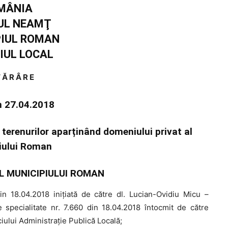
MÂNIA
UL NEAMŢ
PIUL ROMAN
IUL LOCAL
 Ă R Â R E
in 27.04.2018
l terenurilor aparținând domeniului privat al
iului Roman
L MUNICIPIULUI ROMAN
 18.04.2018 iniţiată de către dl. Lucian-Ovidiu Micu –
specialitate nr. 7.660 din 18.04.2018 întocmit de către
ului Administraţie Publică Locală;