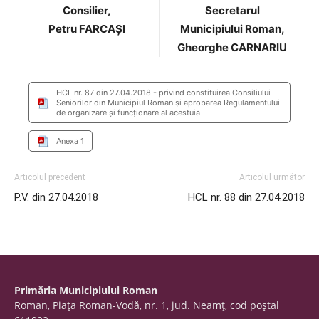
Consilier,
Secretarul
Petru FARCAȘI
Municipiului Roman,
Gheorghe CARNARIU
HCL nr. 87 din 27.04.2018 - privind constituirea Consiliului
Seniorilor din Municipiul Roman și aprobarea Regulamentului
de organizare și funcționare al acestuia
Anexa 1
Articolul precedent
Articolul următor
P.V. din 27.04.2018
HCL nr. 88 din 27.04.2018
Primăria Municipiului Roman
Roman, Piaţa Roman-Vodă, nr. 1, jud. Neamţ, cod poştal