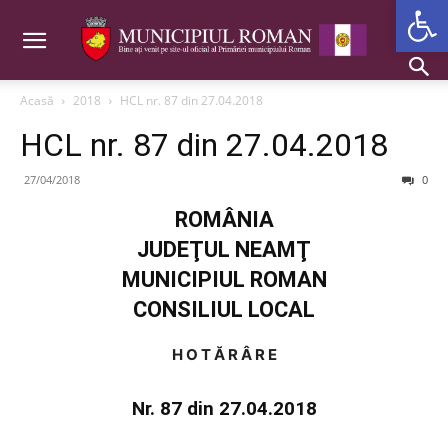
Deschide b
Acasă
2018
HCL nr. 87 din 27.04.2018
HCL nr. 87 din 27.04.2018
27/04/2018
0
ROMÂNIA
JUDEŢUL NEAMŢ
MUNICIPIUL ROMAN
CONSILIUL LOCAL
H O T Ă R Â R E
Nr. 87 din 27.04.2018