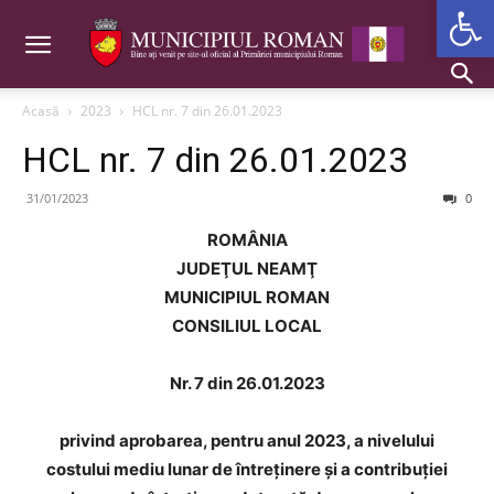
Deschide b
Acasă
2023
HCL nr. 7 din 26.01.2023
HCL nr. 7 din 26.01.2023
31/01/2023
0
ROMÂNIA
JUDEŢUL NEAMŢ
MUNICIPIUL ROMAN
CONSILIUL LOCAL
Nr. 7 din 26.01.2023
privind aprobarea, pentru anul 2023, a nivelului
costului mediu
lunar de întreţinere şi a contribuției