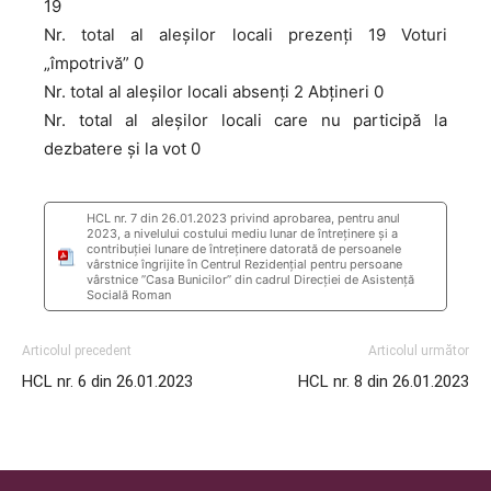
19
Nr. total al aleșilor locali prezenți 19 Voturi
„împotrivă” 0
Nr. total al aleșilor locali absenți 2 Abțineri 0
Nr. total al aleșilor locali care nu participă la
dezbatere și la vot 0
HCL nr. 7 din 26.01.2023 privind aprobarea, pentru anul
2023, a nivelului costului mediu lunar de întreţinere şi a
contribuției lunare de întreținere datorată de persoanele
vârstnice îngrijite în Centrul Rezidenţial pentru persoane
vârstnice ”Casa Bunicilor” din cadrul Direcției de Asistență
Socială Roman
Articolul precedent
Articolul următor
HCL nr. 6 din 26.01.2023
HCL nr. 8 din 26.01.2023