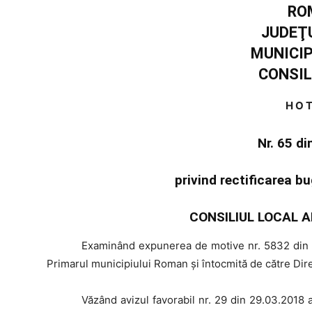
RO
JUDEŢ
MUNICI
CONSIL
H O T
Nr. 65 d
privind rectificarea b
CONSILIUL LOCAL A
Examinând
expunerea de motive nr. 5832 din 2
Primarul municipiului Roman şi întocmită de către Dir
Văzând
avizul favorabil nr. 29 din 29.03.2018 a