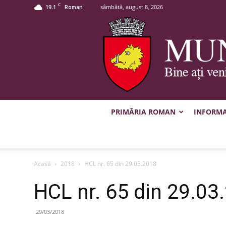
C
19.1
sâmbătă, august 8, 2026
Roman
PRIMĂRIA ROMAN
INFORMAȚ
Acasă
2018
HCL nr. 65 din 29.03.2018
HCL nr. 65 din 29.03
29/03/2018