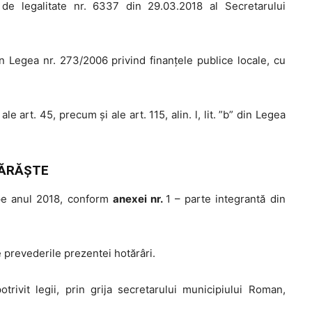
 de legalitate nr. 6337 din 29.03.2018 al Secretarului
in Legea nr. 273/2006 privind finanţele publice locale, cu
a”, ale art. 45, precum şi ale art. 115, alin. l, lit. ”b” din Legea
ĂRĂŞTE
 pe anul 2018, conform
anexei nr.
1 – parte integrantă din
 prevederile prezentei hotărâri.
ivit legii, prin grija secretarului municipiului Roman,