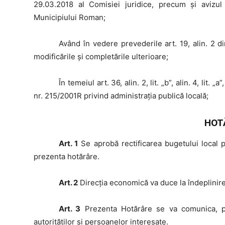
29.03.2018 al Comisiei juridice, precum şi avizul
Municipiului Roman;
Având
în vedere prevederile art. 19, alin. 2 d
modificările şi completările ulterioare;
În
temeiul art. 36, alin. 2, lit. „b”, alin. 4, lit. „
nr. 215/2001R privind administraţia publică locală;
HOT
Art. 1
Se aprobă rectificarea bugetului local
prezenta hotărâre.
Art. 2
Direcția economică va duce la îndeplinire
Art. 3
Prezenta Hotărâre se va comunica, potr
autorităţilor şi persoanelor interesate.