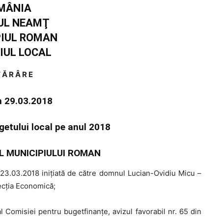
MÂNIA
UL NEAMŢ
PIUL ROMAN
IUL LOCAL
 Ă R Â R E
in 29.03.2018
ugetului local pe anul 2018
L MUNICIPIULUI ROMAN
3.03.2018 iniţiată de către domnul Lucian-Ovidiu Micu –
ecţia Economică;
l Comisiei pentru bugetfinanţe, avizul favorabil nr. 65 din