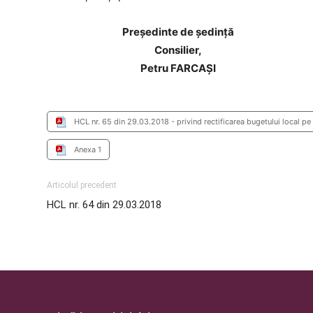
Preşedinte de şedinţă
Consilier,
Petru FARCAȘI
HCL nr. 65 din 29.03.2018 - privind rectificarea bugetului local pe
Anexa 1
Articolul precedent
HCL nr. 64 din 29.03.2018