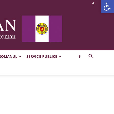
Deschide b
 ROMANUL
SERVICII PUBLICE