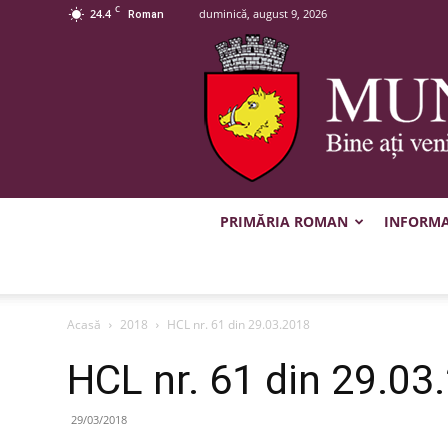
C
24.4
duminică, august 9, 2026
Roman
PRIMĂRIA ROMAN
INFORMAȚ
Acasă
2018
HCL nr. 61 din 29.03.2018
HCL nr. 61 din 29.03
29/03/2018