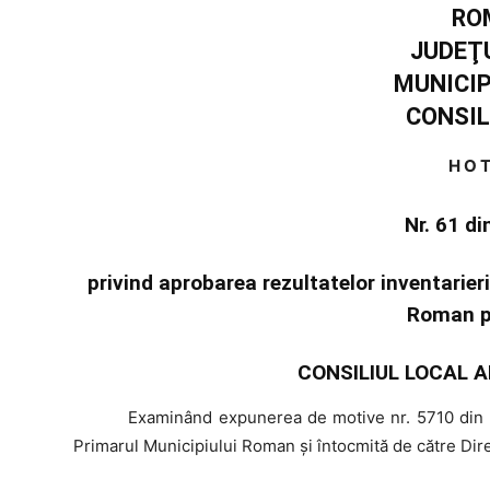
RO
JUDEŢ
MUNICI
CONSIL
H O T
Nr. 61 d
privind aprobarea rezultatelor inventarieri
Roman p
CONSILIUL LOCAL A
Examinând
expunerea de motive nr. 5710 din 2
Primarul Municipiului Roman şi întocmită de către Dir