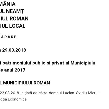
MÂNIA
UL NEAMŢ
PIUL ROMAN
IUL LOCAL
 Ă R Â R E
in 29.03.2018
i patrimoniului public si privat al Municipiului
e anul 2017
L MUNICIPIULUI ROMAN
2.03.2018 iniţiată de către domnul Lucian-Ovidiu Micu –
ecţia Economică;