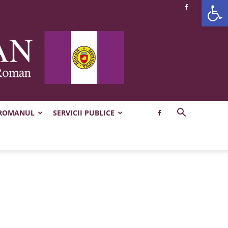
Deschide b
 ROMANUL
SERVICII PUBLICE