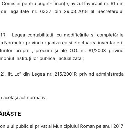
l Comisiei pentru buget- finanţe, avizul favorabil nr. 61 din
 de legalitate nr. 6337 din 29.03.2018 al Secretarului
R – Legea contabilitatii, cu modificările și completările
ea Normelor privind organizarea și efectuarea inventarierii
alurilor proprii , precum și ale O.G. nr. 81/2003 privind
oniul instituțiilor publice , actualizată ;
2), lit. „c” din Legea nr. 215/2001R privind administraţia
din același act normativ;
ĂRĂŞTE
oniului public și privat al Municipiului Roman pe anul 2017