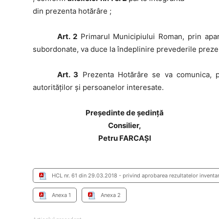
din prezenta hotărâre ;
Art. 2
Primarul Municipiului Roman, prin aparat
subordonate, va duce la îndeplinire prevederile prezen
Art. 3
Prezenta Hotărâre se va comunica, potr
autorităţilor şi persoanelor interesate.
Preşedinte de şedinţă
Consilier,
Petru FARCAȘI
HCL nr. 61 din 29.03.2018 - privind aprobarea rezultatelor inventar
Anexa 1
Anexa 2