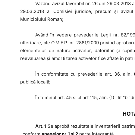
Văzând
avizul favorabil nr. 26 din 29.03.2018 a
29.03.2018 al Comisiei juridice, precum şi avizul
Municipiului Roman;
Având
în vedere prevederile Legii nr. 82/1991
ulterioare, ale O.M.F.P. nr. 2861/2009 privind aprobar
elementelor de natura activelor, datoriilor și capit
reevaluarea și amortizarea activelor fixe aflate în patrim
În
conformitate cu prevederile art. 36, alin. (
publică locală;
În
temeiul art. 45 si al art 115, alin. (1) , lit “b “
HOT
Art. 1
Se aprobă rezultatele inventarierii patrim
, conform
anexelor nr. 1 si 2
parte integrantă