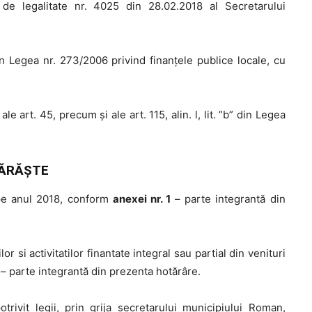
 de legalitate nr. 4025 din 28.02.2018 al Secretarului
in Legea nr. 273/2006 privind finanţele publice locale, cu
a”, ale art. 45, precum şi ale art. 115, alin. l, lit. ”b” din Legea
ĂRĂŞTE
 pe anul 2018, conform
anexei nr. 1
– parte integrantă din
or si activitatilor finantate integral sau partial din venituri
– parte integrantă din prezenta hotărâre.
ivit legii, prin grija secretarului municipiului Roman,