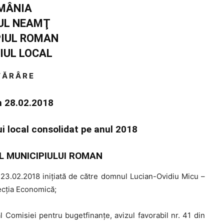
MÂNIA
UL NEAMŢ
PIUL ROMAN
IUL LOCAL
 Ă R Â R E
in 28.02.2018
ui local consolidat pe anul 2018
L MUNICIPIULUI ROMAN
3.02.2018 iniţiată de către domnul Lucian-Ovidiu Micu –
ecţia Economică;
l Comisiei pentru bugetfinanţe, avizul favorabil nr. 41 din