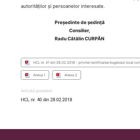
autorităţilor şi persoanelor interesate.
Preşedinte de şedinţă
Consilier,
Radu Cătălin CURPĂN
HCL nr. 41 din 28.02.2018 - privind rectificarea bugetului local co
Anexa 1
Anexa 2
Articolul precedent
HCL nr. 40 din 28.02.2018