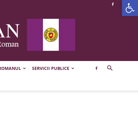
Deschide b
 ROMANUL
SERVICII PUBLICE