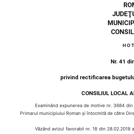
RO
JUDEŢ
MUNICI
CONSIL
H O T
Nr. 41 d
privind rectificarea bugetul
CONSILIUL LOCAL A
Examinând
expunerea de motive nr. 3684 din 2
Primarul municipiului Roman şi întocmită de către Dir
Văzând
avizul favorabil nr. 18 din 28.02.2018 a