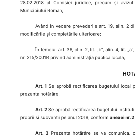
28.02.2018 al Comisiei juridice, precum şi avizul
Municipiului Roman;
Având
în vedere prevederile art. 19, alin. 2 d
modificările şi completările ulterioare;
În
temeiul art. 36, alin. 2, lit. „b”, alin. 4, lit. „
nr. 215/2001R privind administraţia publică locală;
HOT
Art. 1
Se aprobă rectificarea bugetului local
prezenta hotărâre.
Art. 2
Se aprobă rectificarea bugetului institutiil
proprii si subventii pe anul 2018, conform
anexei nr. 2
Art. 3
Prezenta hotărâre se va comunica, potr