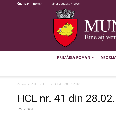
C
19.9
vineri, august 7, 2026
Roman
PRIMĂRIA ROMAN
INFORMAȚ
Acasă
2018
HCL nr. 41 din 28.02.2018
HCL nr. 41 din 28.02
28/02/2018