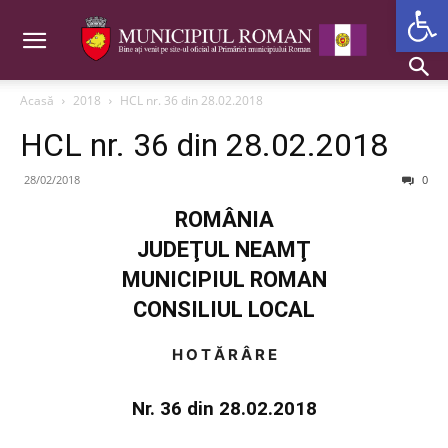
Deschide b
Acasă
2018
HCL nr. 36 din 28.02.2018
HCL nr. 36 din 28.02.2018
28/02/2018
0
ROMÂNIA
JUDEŢUL NEAMŢ
MUNICIPIUL ROMAN
CONSILIUL LOCAL
H O T Ă R Â R E
Nr. 36 din 28.02.2018