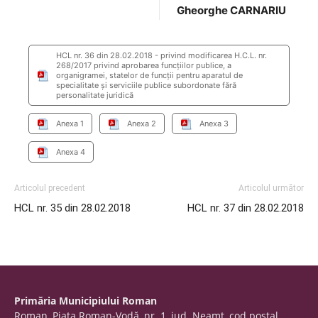
Gheorghe CARNARIU
HCL nr. 36 din 28.02.2018 - privind modificarea H.C.L. nr.
268/2017 privind aprobarea funcţiilor publice, a
organigramei, statelor de funcţii pentru aparatul de
specialitate şi serviciile publice subordonate fără
personalitate juridică
Anexa 1
Anexa 2
Anexa 3
Anexa 4
Articolul precedent
Articolul următor
HCL nr. 35 din 28.02.2018
HCL nr. 37 din 28.02.2018
Primăria Municipiului Roman
Roman, Piaţa Roman-Vodă, nr. 1, jud. Neamţ, cod poştal