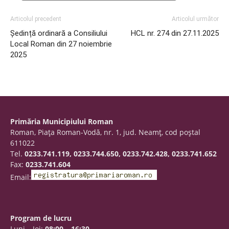
Articolul precedent
Articolul următor
Ședință ordinară a Consiliului
HCL nr. 274 din 27.11.2025
Local Roman din 27 noiembrie
2025
Primăria Municipiului Roman
Roman, Piaţa Roman-Vodă, nr. 1, jud. Neamţ, cod poştal
611022
Tel.
0233.741.119, 0233.744.650, 0233.742.428, 0233.741.652
Fax:
0233.741.604
Email:
Program de lucru
Luni – Joi:
08:00 – 16:30