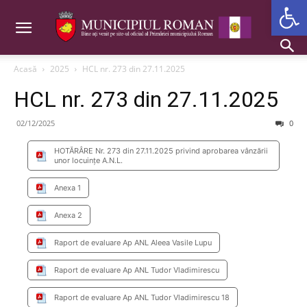
Deschide b
Acasă
2025
HCL nr. 273 din 27.11.2025
HCL nr. 273 din 27.11.2025
02/12/2025
0
HOTĂRÂRE Nr. 273 din 27.11.2025 privind aprobarea vânzării
unor locuințe A.N.L.
Anexa 1
Anexa 2
Raport de evaluare Ap ANL Aleea Vasile Lupu
Raport de evaluare Ap ANL Tudor Vladimirescu
Raport de evaluare Ap ANL Tudor Vladimirescu 18