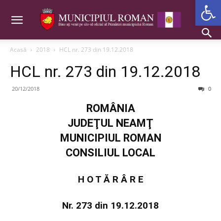
Deschide b
Acasă
2018
HCL nr. 273 din 19.12.2018
HCL nr. 273 din 19.12.2018
20/12/2018
0
ROMÂNIA
JUDEŢUL NEAMŢ
MUNICIPIUL ROMAN
CONSILIUL LOCAL
H O T Ă R Â R E
Nr. 273 din 19.12.2018