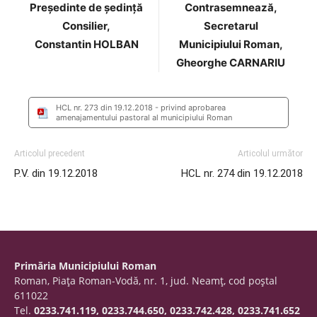
Preşedinte de şedinţă
Contrasemnează,
Consilier,
Secretarul
Constantin HOLBAN
Municipiului Roman,
Gheorghe CARNARIU
HCL nr. 273 din 19.12.2018 - privind aprobarea
amenajamentului pastoral al municipiului Roman
Articolul precedent
Articolul următor
P.V. din 19.12.2018
HCL nr. 274 din 19.12.2018
Primăria Municipiului Roman
Roman, Piaţa Roman-Vodă, nr. 1, jud. Neamţ, cod poştal
611022
Tel.
0233.741.119, 0233.744.650, 0233.742.428, 0233.741.652