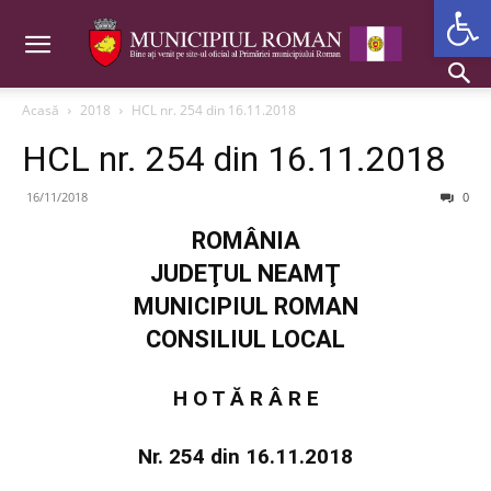
Deschide b
Acasă
2018
HCL nr. 254 din 16.11.2018
HCL nr. 254 din 16.11.2018
16/11/2018
0
ROMÂNIA
JUDEŢUL NEAMŢ
MUNICIPIUL ROMAN
CONSILIUL LOCAL
H O T Ă R Â R E
Nr. 254 din 16.11.2018