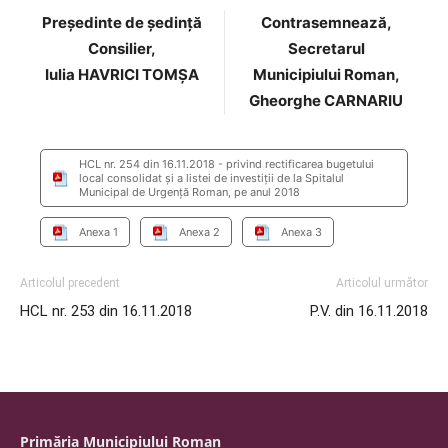
Preşedinte de şedinţă
Contrasemnează,
Consilier,
Secretarul
Iulia HAVRICI TOMȘA
Municipiului Roman,
Gheorghe CARNARIU
HCL nr. 254 din 16.11.2018 - privind rectificarea bugetului
local consolidat și a listei de investiții de la Spitalul
Municipal de Urgență Roman, pe anul 2018
Anexa 1
Anexa 2
Anexa 3
Articolul precedent
Articolul următor
HCL nr. 253 din 16.11.2018
P.V. din 16.11.2018
Primăria Municipiului Roman