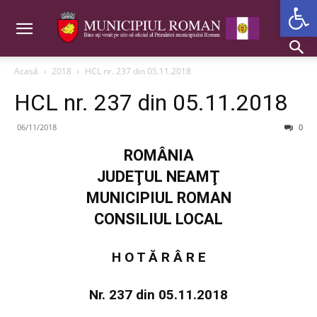
Deschide b
Acasă
2018
HCL nr. 237 din 05.11.2018
HCL nr. 237 din 05.11.2018
06/11/2018
0
ROMÂNIA
JUDEŢUL NEAMŢ
MUNICIPIUL ROMAN
CONSILIUL LOCAL
H O T Ă R Â R E
Nr. 237 din 05.11.2018