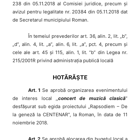
238 din 05.11.2018 al Comisiei juridice, precum şi
avizul pentru legalitate nr. 20384 din 05.11.2018 dat
de Secretarul municipiului Roman.
În
temeiul prevederilor art. 36, alin. 2, lit. „b”,
„d”, alin. 4, lit. „a”, alin. 6, lit. „a”, pct. 4, precum şi
cele ale art. 45 şi 115, alin. 1, lit. “b” din Legea nr.
215/2001R privind administraţia publică locală
HOTĂRĂŞTE
Art. 1
Se aprobă organizarea evenimentului
de interes local ,,
concert de muzică clasică
”
desfășurat sub egida proiectului „Rapsodiem – De
la geneză la CENTENAR”, la Roman, în data de 11
noiembrie 2018.
Art. 2
Se aprobă alocarea din bugetul local a