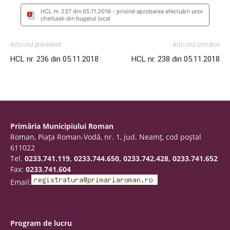
HCL nr. 237 din 05.11.2018 - privind aprobarea efectuării unor
cheltuieli din bugetul local
Articolul precedent
Articolul următor
HCL nr. 236 din 05.11.2018
HCL nr. 238 din 05.11.2018
Primăria Municipiului Roman
Roman, Piaţa Roman-Vodă, nr. 1, jud. Neamţ, cod poştal
611022
Tel.
0233.741.119, 0233.744.650, 0233.742.428, 0233.741.652
Fax:
0233.741.604
Email:
Program de lucru