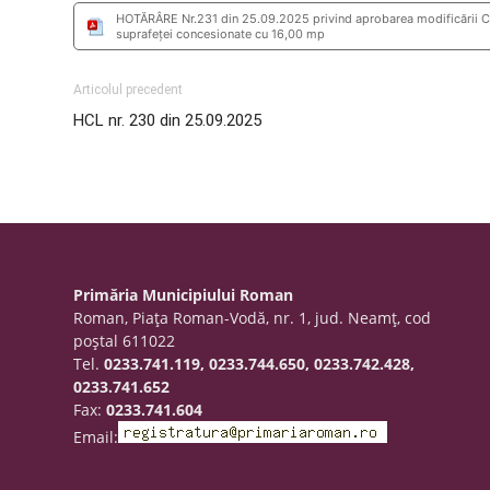
HOTĂRÂRE Nr.231 din 25.09.2025 privind aprobarea modificării Co
suprafeței concesionate cu 16,00 mp
Articolul precedent
HCL nr. 230 din 25.09.2025
Primăria Municipiului Roman
Roman, Piaţa Roman-Vodă, nr. 1, jud. Neamţ, cod
poştal 611022
Tel.
0233.741.119, 0233.744.650, 0233.742.428,
0233.741.652
Fax:
0233.741.604
Email: