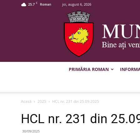
C
25.7
joi, august 6, 2026
Roman
PRIMĂRIA ROMAN
INFORMAȚ
Acasă
2025
HCL nr. 231 din 25.09.2025
HCL nr. 231 din 25.0
30/09/2025