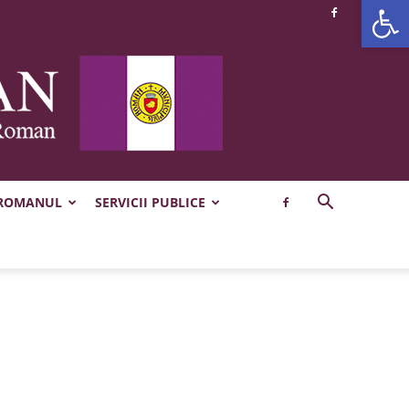
Deschide b
 ROMANUL
SERVICII PUBLICE