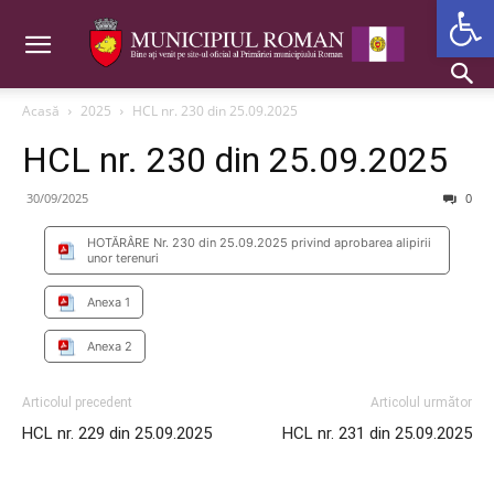
Deschide b
Acasă
2025
HCL nr. 230 din 25.09.2025
HCL nr. 230 din 25.09.2025
30/09/2025
0
HOTĂRÂRE Nr. 230 din 25.09.2025 privind aprobarea alipirii
unor terenuri
Anexa 1
Anexa 2
Articolul precedent
Articolul următor
HCL nr. 229 din 25.09.2025
HCL nr. 231 din 25.09.2025