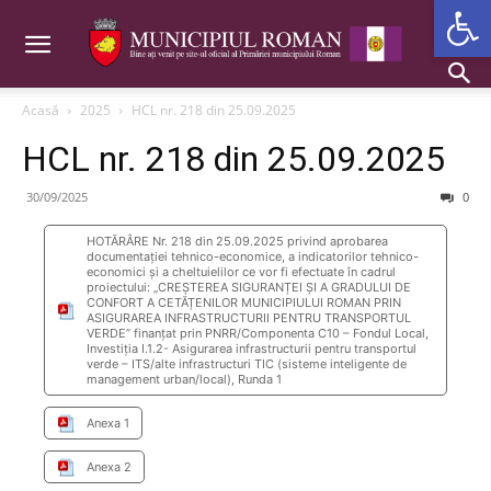
Deschide b
Acasă
2025
HCL nr. 218 din 25.09.2025
HCL nr. 218 din 25.09.2025
30/09/2025
0
HOTĂRÂRE Nr. 218 din 25.09.2025 privind aprobarea
documentaţiei tehnico-economice, a indicatorilor tehnico-
economici şi a cheltuielilor ce vor fi efectuate în cadrul
proiectului: „CREȘTEREA SIGURANȚEI ȘI A GRADULUI DE
CONFORT A CETĂȚENILOR MUNICIPIULUI ROMAN PRIN
ASIGURAREA INFRASTRUCTURII PENTRU TRANSPORTUL
VERDE” finanțat prin PNRR/Componenta C10 – Fondul Local,
Investiția I.1.2- Asigurarea infrastructurii pentru transportul
verde – ITS/alte infrastructuri TIC (sisteme inteligente de
management urban/local), Runda 1
Anexa 1
Anexa 2