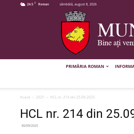
C
24.5
sâmbătă, august 8, 2026
Roman
PRIMĂRIA ROMAN
INFORMAȚ
Acasă
2025
HCL nr. 214 din 25.09.2025
HCL nr. 214 din 25.0
30/09/2025