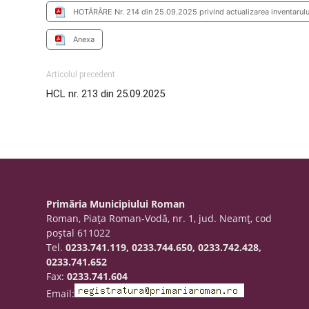
HOTĂRÂRE Nr. 214 din 25.09.2025 privind actualizarea inventarului
Anexa
Articolul precedent
HCL nr. 213 din 25.09.2025
Primăria Municipiului Roman
Roman, Piaţa Roman-Vodă, nr. 1, jud. Neamţ, cod
poştal 611022
Tel.
0233.741.119, 0233.744.650, 0233.742.428,
0233.741.652
Fax:
0233.741.604
Email: