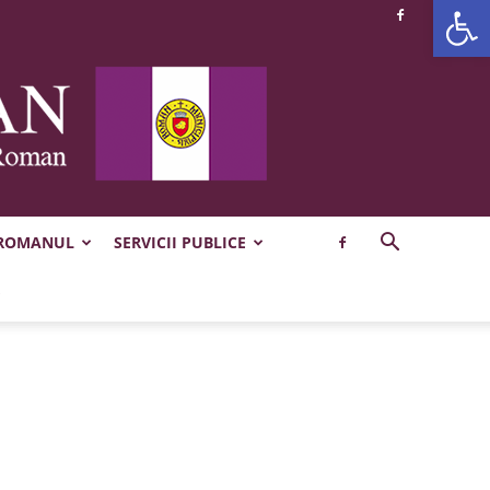
Deschide b
 ROMANUL
SERVICII PUBLICE