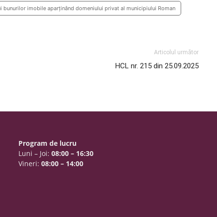
 bunurilor imobile aparținând domeniului privat al municipiului Roman
Articolul următor
HCL nr. 215 din 25.09.2025
Program de lucru
Luni – Joi:
08:00 – 16:30
Vineri:
08:00 – 14:00