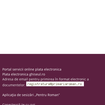
Portal servicii online plata electronica
Plata electronica ghiseul.ro
Adresa de email pentru primirea în format electronic a
documentelor:
Aplicația de sesizări „Pentru Roman”
Conectează-te cu noi