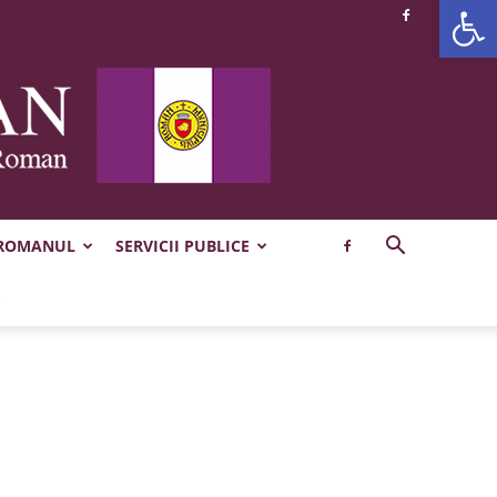
Deschide b
 ROMANUL
SERVICII PUBLICE