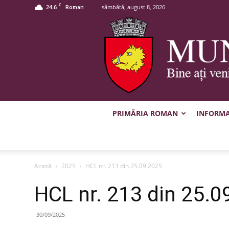
C
24.6
sâmbătă, august 8, 2026
Roman
PRIMĂRIA ROMAN
INFORMAȚ
Acasă
2025
HCL nr. 213 din 25.09.2025
HCL nr. 213 din 25.0
30/09/2025