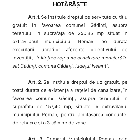
HOTĂRĂŞTE
Art. 1.
Se instituie dreptul de servitute cu titlu
gratuit în favoarea comunei Gâdinţi, asupra
terenului în suprafaţă de 250,85 mp situat în
extravilanul municipiului Roman, pe durata
executării lucrărilor aferente obiectivului de
investiţii
,, Înfiinţare reţea de canalizare menajeră în
sat Gâdinţi, comuna Gâdinţi, judeţul Neamţ”
.
Art. 2.
Se instituie dreptul de uz gratuit, pe
toată durata de existenţă a reţelei de canalizare, în
favoarea comunei Gâdinţi, asupra terenului în
suprafaţă de 157,40 mp, situate în extravilanul
municipiului Roman, pentru amplasarea conductei
de refulare şi a 3 cămine de vane.
Art. 3.
Primarul Municipiului Roman, prin