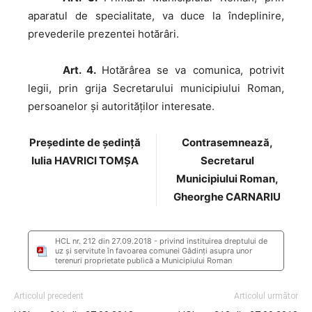
aparatul de specialitate, va duce la îndeplinire,
prevederile prezentei hotărâri.
Art. 4.
Hotărârea se va comunica, potrivit
legii, prin grija Secretarului municipiului Roman,
persoanelor şi autorităţilor interesate.
Preşedinte de şedinţă
Contrasemnează,
Iulia HAVRICI TOMȘA
Secretarul
Municipiului Roman,
Gheorghe CARNARIU
HCL nr. 212 din 27.09.2018 - privind instituirea dreptului de
uz şi servitute în favoarea comunei Gâdinţi asupra unor
terenuri proprietate publică a Municipiului Roman
Articolul precedent
Articolul următor