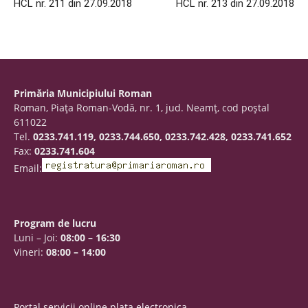
HCL nr. 211 din 27.09.2018
HCL nr. 213 din 27.09.2018
Primăria Municipiului Roman
Roman, Piaţa Roman-Vodă, nr. 1, jud. Neamţ, cod poştal
611022
Tel.
0233.741.119, 0233.744.650, 0233.742.428, 0233.741.652
Fax:
0233.741.604
Email:
Program de lucru
Luni – Joi:
08:00 – 16:30
Vineri:
08:00 – 14:00
Portal servicii online plata electronica