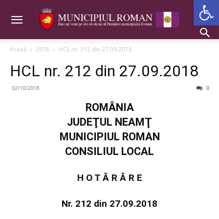
Deschide b
Acasă
2018
HCL nr. 212 din 27.09.2018
HCL nr. 212 din 27.09.2018
02/10/2018
0
ROMÂNIA
JUDEŢUL NEAMŢ
MUNICIPIUL ROMAN
CONSILIUL LOCAL
H O T Ă R Â R E
Nr. 212 din 27.09.2018