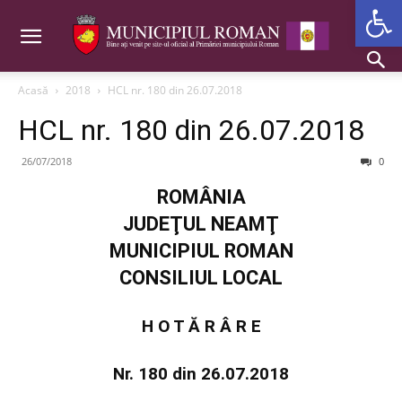
Deschide b
Acasă
2018
HCL nr. 180 din 26.07.2018
HCL nr. 180 din 26.07.2018
26/07/2018
0
ROMÂNIA
JUDEŢUL NEAMŢ
MUNICIPIUL ROMAN
CONSILIUL LOCAL
H O T Ă R Â R E
Nr. 180 din 26.07.2018