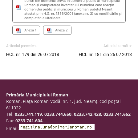
bunuri din domeniul privat în domeniul public al municipiului
Roman şi completarea inventarului bunurilor care aparţin
domeniului public al municipiului Roman, judeţul Neamţ
atestat prin H.G. nr. 1356/2001 (anexa nr. 3) cu modificările şi
completările ulterioare
Anexa 1
Anexa 2
Articolul precedent
Articolul următor
HCL nr. 179 din 26.07.2018
HCL nr. 181 din 26.07.2018
Primăria Municipiului Roman
Roman, Piaţa Roman-Vodă, nr. 1, jud. Neamţ, cod poştal
611022
Tel.
0233.741.119, 0233.744.650, 0233.742.428, 0233.741.652
Fax:
0233.741.604
Email: