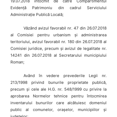
19.07.2018 întocmit de către Compartimentul
Evidenţă Patrimoniu din cadrul Serviciului
Administraţie Publică Locală;
Văzând
avizul favorabil nr. 47 din 26.07.2018
al Comisiei pentru urbanism şi administrarea
teritoriului, avizul favorabil nr. 180 din 26.07.2018 al
Comisiei juridice, precum şi avizul de legalitate nr.
14241 din 26.07.2018 al Secretarului municipiului
Roman;
Având
în vedere prevederile Legii nr.
213/1998 privind bunurile proprietate publică,
precum şi cele ale H.G. nr. 548/1999 cu privire la
aprobarea Normelor tehnice pentru întocmirea
inventarului bunurilor care alcătuiesc domeniul
public al comunelor, oraşelor, municipiilor şi
judeţelor;