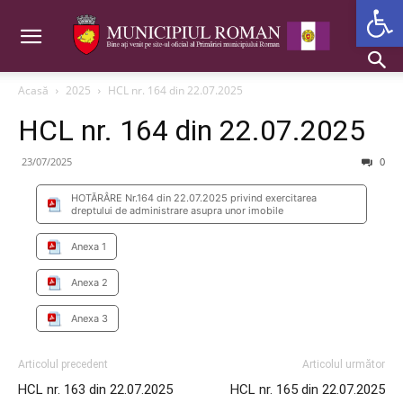
Deschide b
Acasă
2025
HCL nr. 164 din 22.07.2025
HCL nr. 164 din 22.07.2025
23/07/2025
0
HOTĂRÂRE Nr.164 din 22.07.2025 privind exercitarea
dreptului de administrare asupra unor imobile
Anexa 1
Anexa 2
Anexa 3
Articolul precedent
Articolul următor
HCL nr. 163 din 22.07.2025
HCL nr. 165 din 22.07.2025