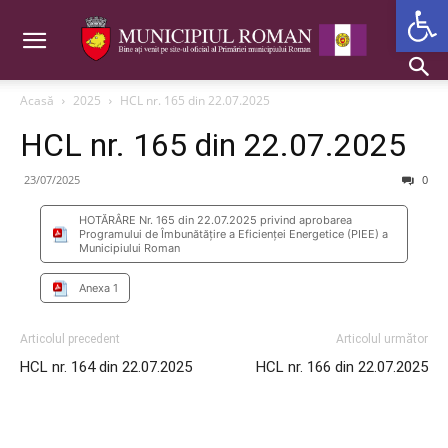
Deschide b
Acasă
2025
HCL nr. 165 din 22.07.2025
HCL nr. 165 din 22.07.2025
23/07/2025
0
HOTĂRÂRE Nr. 165 din 22.07.2025 privind aprobarea
Programului de Îmbunătățire a Eficienței Energetice (PIEE) a
Municipiului Roman
Anexa 1
Articolul precedent
Articolul următor
HCL nr. 164 din 22.07.2025
HCL nr. 166 din 22.07.2025