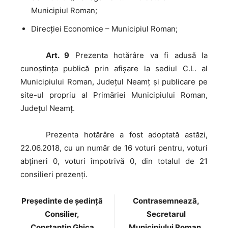
Municipiul Roman;
Direcţiei Economice – Municipiul Roman;
Art. 9
Prezenta hotărâre va fi adusă la
cunoştinţa publică prin afişare la sediul C.L. al
Municipiului Roman, Judeţul Neamţ şi publicare pe
site-ul propriu al Primăriei Municipiului Roman,
Judeţul Neamţ.
Prezenta
hotărâre a fost adoptată astăzi,
22.06.2018, cu un număr de 16 voturi pentru, voturi
abţineri 0, voturi împotrivă 0, din totalul de 21
consilieri prezenţi.
Preşedinte de şedinţă
Contrasemnează,
Consilier,
Secretarul
Constantin Ghica
Municipiului Roman,