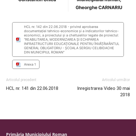
Gheorghe CARNARIU
HCL nr. 142 din 22.06.2018 - privind aprobarea
documentației tehnico-economice și a indicatorilor tehnico-
economici, a proiectului și a cheltuielilor legate de proiectul:
"REABILITAREA, MODERNIZAREA ŞI ECHIPAREA
INFRASTRUCTURII EDUCAŢIONALE PENTRU ÎNVĂȚĂMÂNTUL
GENERAL OBLIGATORIU - ŞCOALA SERGIU CELIBIDACHE
DIN MUNICIPIUL ROMAN"
Anexa 1
Articolul precedent
Articolul următor
HCL nr. 141 din 22.06.2018
Inregistrarea Video 30 mai
2018
Primăria Municipiului Roman