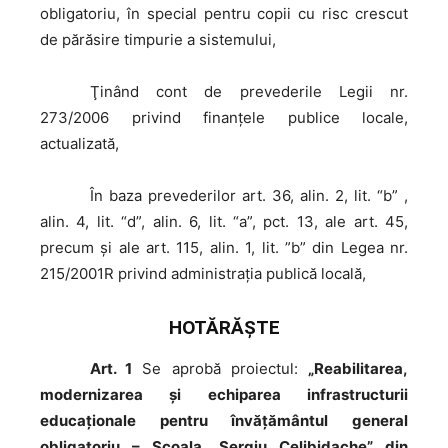
obligatoriu, în special pentru copii cu risc crescut
de părăsire timpurie a sistemului,
Ţinând
cont de prevederile Legii nr.
273/2006 privind finanţele publice locale,
actualizată,
În
baza prevederilor art. 36, alin. 2, lit. “b” ,
alin. 4, lit. “d”, alin. 6, lit. “a”, pct. 13, ale art. 45,
precum şi ale art. 115, alin. 1, lit. ”b” din Legea nr.
215/2001R privind administraţia publică locală,
HOTĂRĂŞTE
Art. 1
Se aprobă proiectul:
„Reabilitarea,
modernizarea şi echiparea infrastructurii
educaţionale pentru învățământul general
obligatoriu – Şcoala „Sergiu Celibidache” din