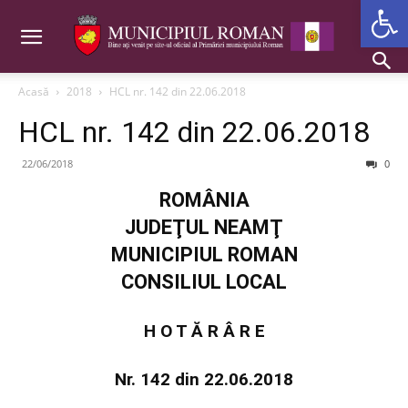
Deschide b
Acasă
2018
HCL nr. 142 din 22.06.2018
HCL nr. 142 din 22.06.2018
22/06/2018
0
ROMÂNIA
JUDEŢUL NEAMŢ
MUNICIPIUL ROMAN
CONSILIUL LOCAL
H O T Ă R Â R E
Nr. 142 din 22.06.2018