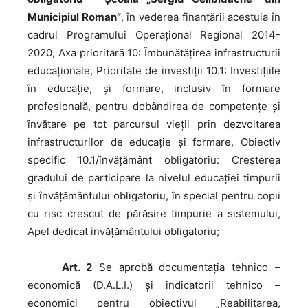
Municipiul Roman”
, în vederea finanțării acestuia în
cadrul Programului Operațional Regional 2014-
2020, Axa prioritară 10: Îmbunătățirea infrastructurii
educaționale, Prioritate de investiții 10.1: Investițiile
în educație, și formare, inclusiv în formare
profesională, pentru dobândirea de competențe și
învățare pe tot parcursul vieții prin dezvoltarea
infrastructurilor de educație și formare, Obiectiv
specific 10.1/învăţământ obligatoriu: Creșterea
gradului de participare la nivelul educaţiei timpurii
şi învăţământului obligatoriu, în special pentru copii
cu risc crescut de părăsire timpurie a sistemului,
Apel dedicat învăţământului obligatoriu;
Art. 2
Se aprobă documentaţia tehnico –
economică (D.A.L.I.) şi indicatorii tehnico –
economici pentru obiectivul „Reabilitarea,