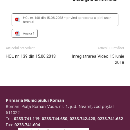
HCL nr. 140 din 15.06.2018 - privind aprobarea alipirii unor
terenuri
Anexa 1
Articolul precedent
Articolul următor
HCL nr. 139 din 15.06.2018
Inregistrarea Video 15 iunie
2018
Primăria Municipiului Roman
Roman, Piaţa Roman-Vodă, nr. 1, jud. Neamţ, cod poştal
611022
Tel.
0233.741.119, 0233.744.650, 0233.742.428, 0233.741.652
Fax:
0233.741.604