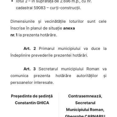
lotul 2 – în suprafaţă de 2.696 m.p., cu nr.
cadastral 59083 – curți-construcții.
Dimensiunile şi vecinătăţile loturilor sunt cele
înscrise în planul de situaţie
anexa
nr. 1
la prezenta hotărâre.
Art. 2
Primarul municipiului va duce la
îndeplinire prevederile prezentei hotărâri.
Art. 3
Secretarul municipiului Roman va
comunica prezenta hotărâre autorităţilor şi
persoanelor interesate.
Preşedinte de şedinţă
Contrasemnează,
Constantin GHICA
Secretarul
Municipiului Roman,
Gheorghe CARNARIU