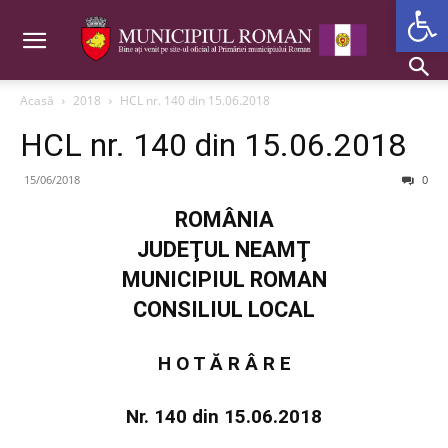
Deschide b
Acasă
2018
HCL nr. 140 din 15.06.2018
HCL nr. 140 din 15.06.2018
15/06/2018
0
ROMÂNIA
JUDEŢUL NEAMŢ
MUNICIPIUL ROMAN
CONSILIUL LOCAL
H O T Ă R Â R E
Nr. 140 din 15.06.2018