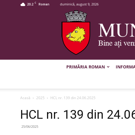
C
20.2
duminică, august 9, 2026
Roman
PRIMĂRIA ROMAN
INFORMAȚ
Acasă
2025
HCL nr. 139 din 24.06.2025
HCL nr. 139 din 24.0
25/06/2025