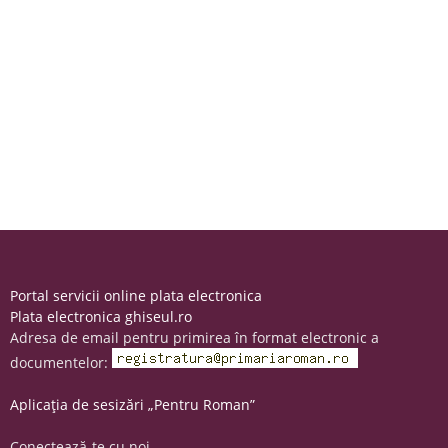
Portal servicii online plata electronica
Plata electronica ghiseul.ro
Adresa de email pentru primirea în format electronic a
documentelor:
Aplicația de sesizări „Pentru Roman”
Conectează-te cu noi