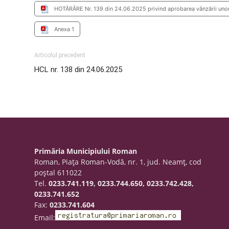
HOTĂRÂRE Nr. 139 din 24.06.2025 privind aprobarea vânzării uno
Anexa 1
Articolul precedent
HCL nr. 138 din 24.06.2025
Primăria Municipiului Roman
Roman, Piaţa Roman-Vodă, nr. 1, jud. Neamţ, cod
poştal 611022
Tel.
0233.741.119, 0233.744.650, 0233.742.428,
0233.741.652
Fax:
0233.741.604
Email: