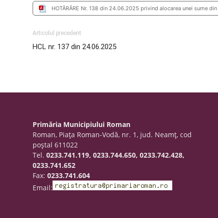
HOTĂRÂRE Nr. 138 din 24.06.2025 privind alocarea unei sume din 
Articolul precedent
HCL nr. 137 din 24.06.2025
Primăria Municipiului Roman
Roman, Piaţa Roman-Vodă, nr. 1, jud. Neamţ, cod
poştal 611022
Tel.
0233.741.119, 0233.744.650, 0233.742.428,
0233.741.652
Fax:
0233.741.604
Email: