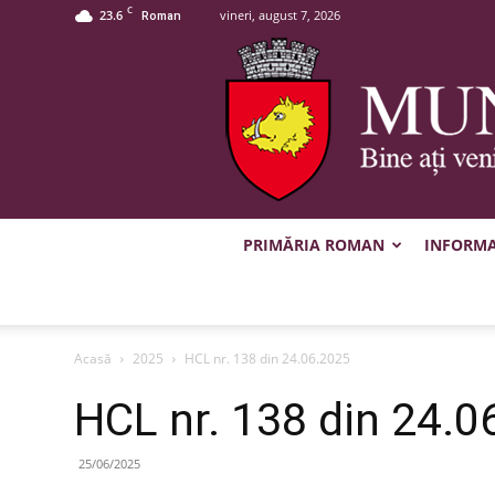
C
23.6
vineri, august 7, 2026
Roman
PRIMĂRIA ROMAN
INFORMAȚ
Acasă
2025
HCL nr. 138 din 24.06.2025
HCL nr. 138 din 24.0
25/06/2025