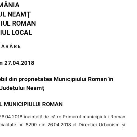
MÂNIA
UL NEAMŢ
PIUL ROMAN
IUL LOCAL
 Ă R Â R E
in 27.04.2018
obil din proprietatea Municipiului Roman în
 Județului Neamț
L MUNICIPIULUI ROMAN
6.04.2018 înaintată de către Primarul municipiului Roman
ialitate nr. 8290 din 26.04.2018 al Direcţiei Urbanism şi