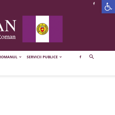
Deschide b
 ROMANUL
SERVICII PUBLICE