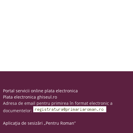
Portal servicii online plata electronica
Plata electronica ghiseul.ro
Adresa de email pentru primirea în format electronic a
documentelor:
Aplicația de sesizări „Pentru Roman”