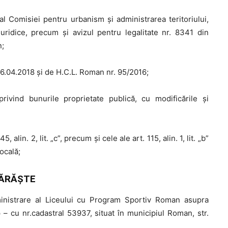
al Comisiei pentru urbanism şi administrarea teritoriului,
juridice, precum şi avizul pentru legalitate nr. 8341 din
n;
26.04.2018 și de H.C.L. Roman nr. 95/2016;
rivind bunurile proprietate publică, cu modificările şi
 45, alin. 2, lit. „c”, precum şi cele ale art. 115, alin. 1, lit. „b”
ocală;
ĂRĂŞTE
inistrare al Liceului cu Program Sportiv Roman asupra
– cu nr.cadastral 53937, situat în municipiul Roman, str.