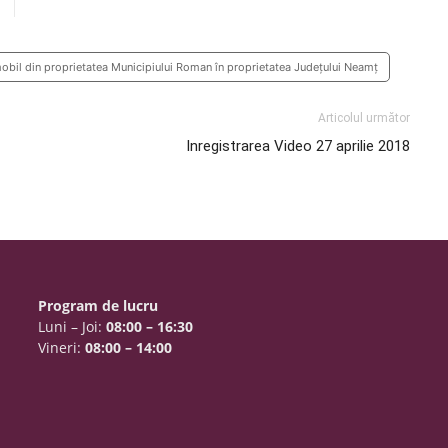
imobil din proprietatea Municipiului Roman în proprietatea Județului Neamț
Articolul următor
Inregistrarea Video 27 aprilie 2018
Program de lucru
Luni – Joi:
08:00 – 16:30
Vineri:
08:00 – 14:00