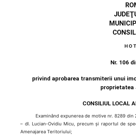
RO
JUDEŢ
MUNICI
CONSIL
H O T
Nr. 106 d
privind aprobarea transmiterii unui im
proprietatea
CONSILIUL LOCAL A
Examinând
expunerea de motive nr. 8289 din 2
– dl. Lucian-Ovidiu Micu, precum şi raportul de spec
Amenajarea Teritoriului;