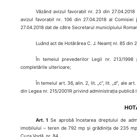
Văzând
avizul favorabil nr. 23 din 27.04.2018 
avizul favorabil nr. 106 din 27.04.2018 al Comisiei 
27.04.2018 dat de către Secretarul municipiului Roma
Luând
act de Hotărârea C. J. Neamț nr. 85 din 
În
temeiul prevederilor Legii nr. 213/1998 p
completările ulterioare;
În
temeiul art. 36, alin. 2, lit. „c”, lit. „d”, ale art.
din Legea nr. 215/2001R privind administraţia publică l
HOT
Art. 1
Se aprobă încetarea dreptului de adm
imobilului – teren de 792 mp și grădinița de 235 mp 
Cuza Vodă, nr. 84.