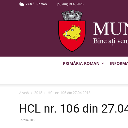
C
27.8
joi, august 6, 2026
Roman
PRIMĂRIA ROMAN
INFORMAȚ
Acasă
2018
HCL nr. 106 din 27.04.2018
HCL nr. 106 din 27.0
27/04/2018