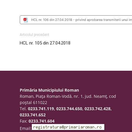
HCL nr. 106 din 27.04.2018 - privind aprobarea transmiterii unui 
Articolul precedent
HCL nr. 105 din 27.04.2018
Primăria Municipiului Roman
Roman, Piaţa Roman-Vodă, nr. 1, jud. Neamţ, cod
poştal 611022
Tel.
0233.741.119, 0233.744.650, 0233.742.428,
0233.741.652
Fax:
0233.741.604
Email: