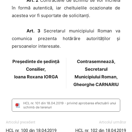
Art. 2
Contractele de schimb se vor încheia
în formă autentică, iar cheltuielile ocazionate de
acestea vor fi suportate de solicitanţi.
Art. 3
Secretarul municipiului Roman va
comunica prezenta hotărâre autorităţilor şi
persoanelor interesate.
Preşedinte de şedinţă
Contrasemnează,
Consilier,
Secretarul
Ioana Roxana IORGA
Municipiului Roman,
Gheorghe CARNARIU
HCL nr. 101 din 18.04.2019 - privind aprobarea efectuării unui
schimb de terenuri
Articolul precedent
Articolul următor
HCL nr. 100 din 18.04.2019
HCL nr. 102 din 18.04.2019