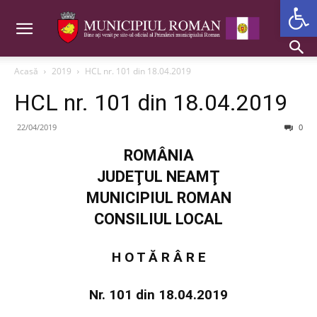
Deschide b
Acasă
2019
HCL nr. 101 din 18.04.2019
HCL nr. 101 din 18.04.2019
22/04/2019
0
ROMÂNIA
JUDEŢUL NEAMŢ
MUNICIPIUL ROMAN
CONSILIUL LOCAL
H O T Ă R Â R E
Nr. 101 din 18.04.2019