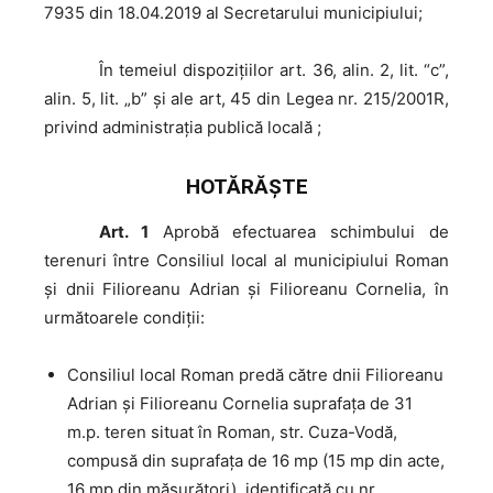
7935 din 18.04.2019 al Secretarului municipiului;
În
temeiul dispoziţiilor art. 36, alin. 2, lit. “c”,
alin. 5, lit. „b” şi ale art, 45 din Legea nr. 215/2001R,
privind administraţia publică locală ;
HOTĂRĂŞTE
Art. 1
Aprobă efectuarea schimbului de
terenuri între Consiliul local al municipiului Roman
şi dnii Filioreanu Adrian și Filioreanu Cornelia, în
următoarele condiţii:
Consiliul local Roman predă către dnii Filioreanu
Adrian și Filioreanu Cornelia suprafaţa de 31
m.p. teren situat în Roman, str. Cuza-Vodă,
compusă din suprafața de 16 mp (15 mp din acte,
16 mp din măsurători), identificată cu nr.