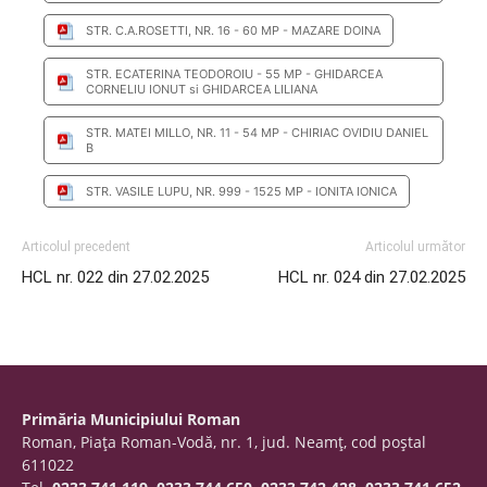
STR. C.A.ROSETTI, NR. 16 - 60 MP - MAZARE DOINA
STR. ECATERINA TEODOROIU - 55 MP - GHIDARCEA
CORNELIU IONUT si GHIDARCEA LILIANA
STR. MATEI MILLO, NR. 11 - 54 MP - CHIRIAC OVIDIU DANIEL
B
STR. VASILE LUPU, NR. 999 - 1525 MP - IONITA IONICA
Articolul precedent
Articolul următor
HCL nr. 022 din 27.02.2025
HCL nr. 024 din 27.02.2025
Primăria Municipiului Roman
Roman, Piaţa Roman-Vodă, nr. 1, jud. Neamţ, cod poştal
611022