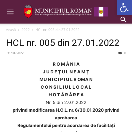
Deschide b
Acasă
2022
HCL nr. 005 din 27.01.2022
HCL nr. 005 din 27.01.2022
31/01/2022
0
R O M Â N I A
J U D E Ţ U L N E A M Ţ
MU N I C I P I U L R OMA N
C O N S I L I U L L O C A L
H O T Ă R Â R E A
Nr. 5 din 27.01.2022
privind modificarea H.C.L. nr. 6/30.01.2020 privind
aprobarea
Regulamentului pentru acordarea de facilități