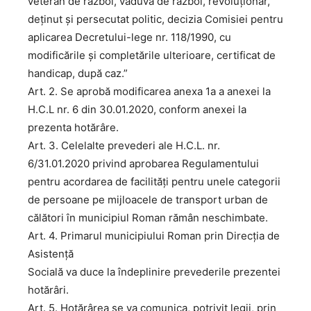
veteran de război, văduvă de război, revoluționar,
deținut și persecutat politic, decizia Comisiei pentru
aplicarea Decretului-lege nr. 118/1990, cu
modificările și completările ulterioare, certificat de
handicap, după caz.”
Art. 2. Se aprobă modificarea anexa 1a a anexei la
H.C.L nr. 6 din 30.01.2020, conform anexei la
prezenta hotărâre.
Art. 3. Celelalte prevederi ale H.C.L. nr.
6/31.01.2020 privind aprobarea Regulamentului
pentru acordarea de facilități pentru unele categorii
de persoane pe mijloacele de transport urban de
călători în municipiul Roman rămân neschimbate.
Art. 4. Primarul municipiului Roman prin Direcția de
Asistență
Socială va duce la îndeplinire prevederile prezentei
hotărâri.
Art. 5. Hotărârea se va comunica, potrivit legii, prin