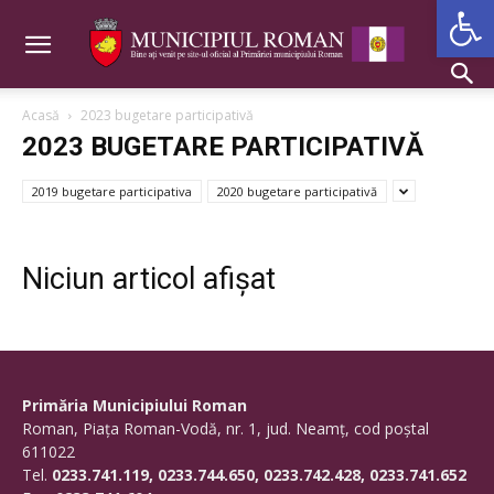
Deschide b
Acasă
2023 bugetare participativă
2023 BUGETARE PARTICIPATIVĂ
2019 bugetare participativa
2020 bugetare participativă
Niciun articol afișat
Primăria Municipiului Roman
Roman, Piaţa Roman-Vodă, nr. 1, jud. Neamţ, cod poştal
611022
Tel.
0233.741.119, 0233.744.650, 0233.742.428, 0233.741.652