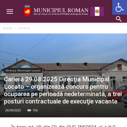
Deschide b
Acasă
Carieră
Direcția Municipal Locato
Carieră 29.08.2025 Direcţia Municipal
Locato – organizează concurs pentru
ocuparea pe perioadă nedeterminată, a trei
posturi contractuale de execuţie vacante
26/09/2025
760
În baza art. VII alin.(2) din OUG 156/2024, și a H.G