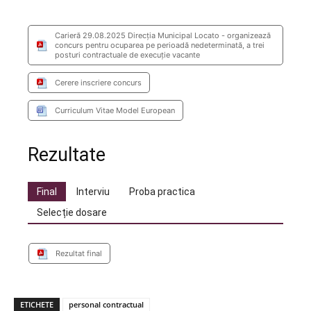
Carieră 29.08.2025 Direcţia Municipal Locato - organizează
concurs pentru ocuparea pe perioadă nedeterminată, a trei
posturi contractuale de execuţie vacante
Cerere inscriere concurs
Curriculum Vitae Model European
Rezultate
Final
Interviu
Proba practica
Selecție dosare
Rezultat final
ETICHETE
personal contractual