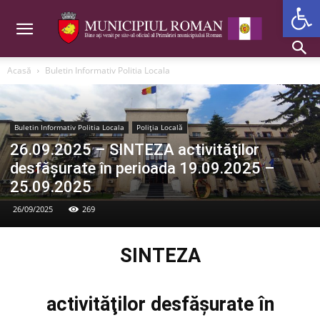
Deschide b
Acasă
Buletin Informativ Politia Locala
Buletin Informativ Politia Locala
Poliția Locală
26.09.2025 – SINTEZA activităţilor
desfăşurate în perioada 19.09.2025 –
25.09.2025
26/09/2025
269
SINTEZA
activităţilor desfăşurate în