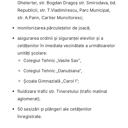
Ghelerter, str. Bogdan Dragoș str. Smirodava, bd.
Republicii, str. T.Vladimirescu, Parc Municipal,
str. A.Pann, Cartier Muncitoresc;
monitorizarea părculețelor de joacă;
asigurarea ordinii şi siguranţei elevilor şi a
cetăţenilor în imediata vecinătate a următoarelor
unităţi şcolare:
Colegiul Tehnic „Vasile Sav”,
Colegiul Tehnic „Danubiana”,
Școala Gimnazială „Carol I”;
fluidizare trafic str. Tineretului (trafic matinal
aglomerat);
50 sesizări şi plângeri ale cetăţenilor
înregistrate.