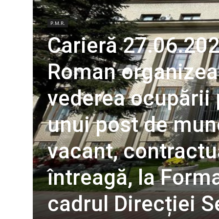
P.M.R.
Carieră 27.06.202
Roman organizeaz
vederea ocupării
unui post de munci
vacant, contractu
întreagă, la Forma
cadrul Direcției Se