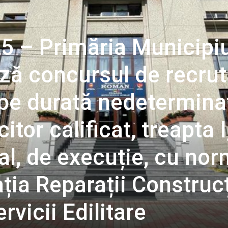
5 – Primăria Municipiu
ă concursul de recrut
 pe durată nedetermina
tor calificat, treapta I
al, de execuție, cu no
ția Reparații Construcț
rvicii Edilitare