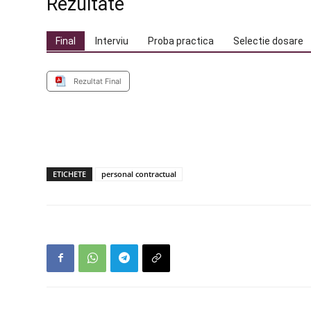
Rezultate
Final
Interviu
Proba practica
Selectie dosare
Rezultat Final
ETICHETE
personal contractual