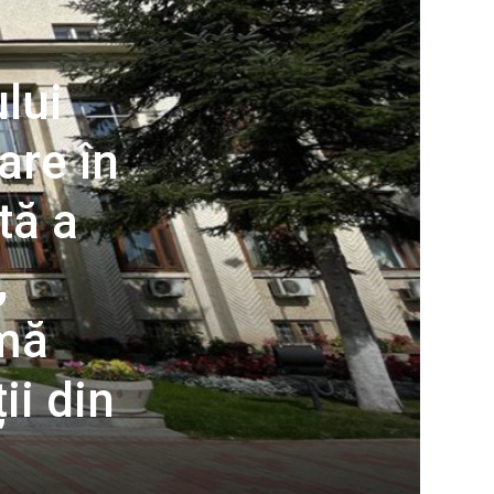
lui
are în
tă a
,
rmă
ii din