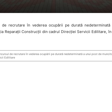
de recrutare în vederea ocupării pe durată nedeterminată a 
Reparații Construcții din cadrul Direcției Servicii Edilitare, în ba
rsul de recrutare în vederea ocupării pe durată nedeterminată a unui post de muncitor c
cii Edilitare