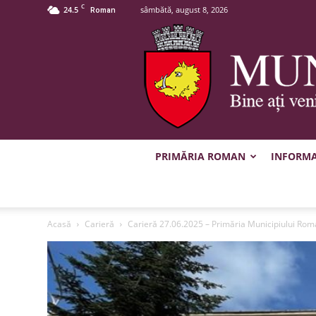
C
24.5
sâmbătă, august 8, 2026
Roman
PRIMĂRIA ROMAN
INFORMAȚ
Acasă
Carieră
Carieră 27.06.2025 – Primăria Municipiului Rom