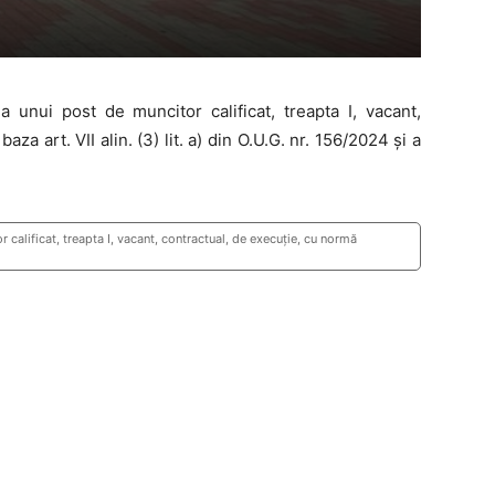
unui post de muncitor calificat, treapta I, vacant,
za art. VII alin. (3) lit. a) din O.U.G. nr. 156/2024 și a
alificat, treapta I, vacant, contractual, de execuție, cu normă