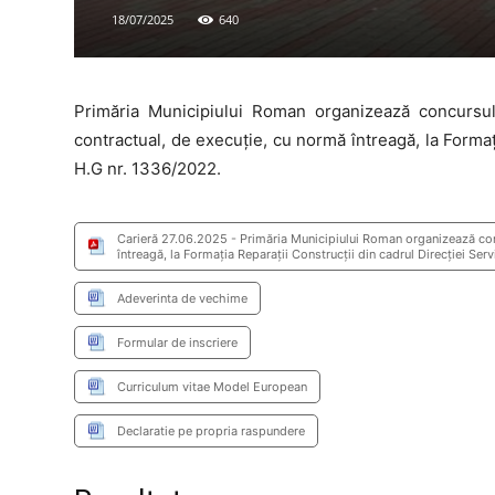
18/07/2025
640
Primăria Municipiului Roman organizează concursul 
contractual, de execuție, cu normă întreagă, la Formația 
H.G nr. 1336/2022.
Carieră 27.06.2025 - Primăria Municipiului Roman organizează concu
întreagă, la Formația Reparații Construcții din cadrul Direcției Servi
Adeverinta de vechime
Formular de inscriere
Curriculum vitae Model European
Declaratie pe propria raspundere