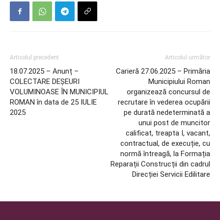
Articolul precedent
Articolul următor
18.07.2025 – Anunț –
Carieră 27.06.2025 – Primăria
COLECTARE DEȘEURI
Municipiului Roman
VOLUMINOASE ÎN MUNICIPIUL
organizează concursul de
ROMAN în data de 25 IULIE
recrutare în vederea ocupării
2025
pe durată nedeterminată a
unui post de muncitor
calificat, treapta I, vacant,
contractual, de execuție, cu
normă întreagă, la Formația
Reparații Construcții din cadrul
Direcției Servicii Edilitare