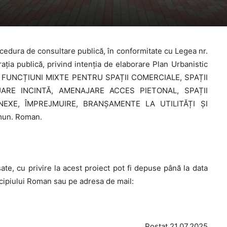
edura de consultare publică, în conformitate cu Legea nr.
ația publică, privind intenţia de elaborare Plan Urbanistic
FUNCȚIUNI MIXTE PENTRU SPAȚII COMERCIALE, SPAȚII
JARE INCINTĂ, AMENAJARE ACCES PIETONAL, SPAȚII
EXE, ÎMPREJMUIRE, BRANȘAMENTE LA UTILITĂȚI ȘI
 mun. Roman.
sate, cu privire la acest proiect pot fi depuse până la data
icipiului Roman sau pe adresa de mail:
Postat 21.07.2025