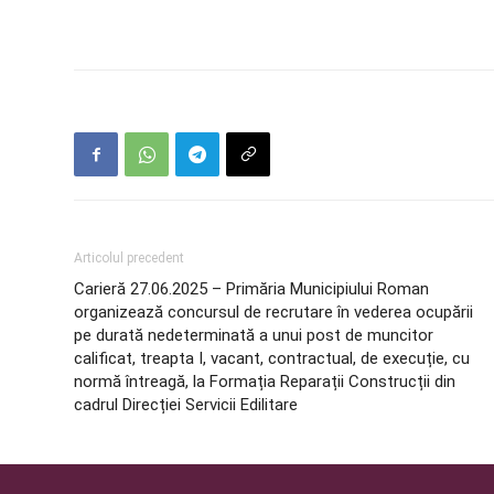
Articolul precedent
Carieră 27.06.2025 – Primăria Municipiului Roman
organizează concursul de recrutare în vederea ocupării
pe durată nedeterminată a unui post de muncitor
calificat, treapta I, vacant, contractual, de execuție, cu
normă întreagă, la Formația Reparații Construcții din
cadrul Direcției Servicii Edilitare