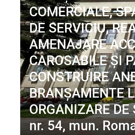
COMERCIALE, SPA
DE SERVICIU, R
AMENAJARE ACCE
CAROSABILE ȘI 
CONSTRUIRE ANE
BRANȘAMENTE LA
ORGANIZARE DE ȘA
nr. 54, mun. Rom