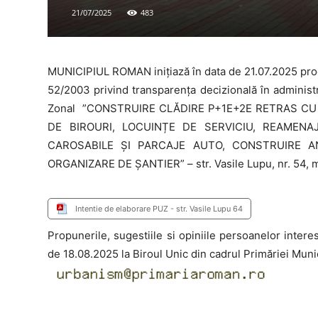
21/07/2025
483
MUNICIPIUL ROMAN inițiază în data de 21.07.2025 proc
52/2003 privind transparența decizională în administr
Zonal
”C
ONSTRUIRE CLĂDIRE P+1E+2E RETRAS CU 
DE BIROURI, LOCUINȚE DE SERVICIU, REAMENA
CAROSABILE ȘI PARCAJE AUTO, CONSTRUIRE AN
ORGANIZARE DE ȘANTIER
”
– str. Vasile Lupu, nr. 54,
Intentie de elaborare PUZ - str. Vasile Lupu 64
Propunerile, sugestiile si opiniile persoanelor intere
de 18.08.2025 la Biroul Unic din cadrul Primăriei Mun