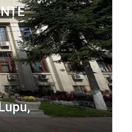
INȚE
Lupu,