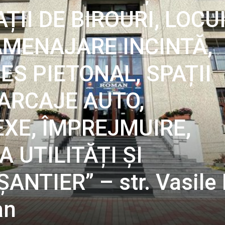
ȚII DE BIROURI, LOCU
EAMENAJARE INCINTĂ,
S PIETONAL, SPAȚII
PARCAJE AUTO,
XE, ÎMPREJMUIRE,
 UTILITĂȚI ȘI
NTIER” – str. Vasile 
an