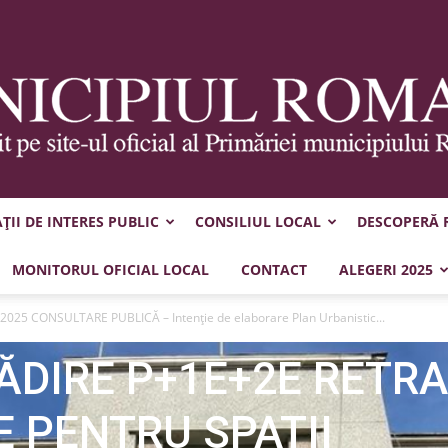
UNȚ 21.07.2025
II DE INTERES PUBLIC
CONSILIUL LOCAL
DESCOPERĂ
ICĂ – Intenţie de
Municipiul
MONITORUL OFICIAL LOCAL
CONTACT
ALEGERI 2025
banistic Zonal:
2025 CONSULTARE PUBLICĂ – Intenţie de elaborare Plan Urbanistic...
ĂDIRE P+1E+2E RETRA
Roman
E PENTRU SPAȚII