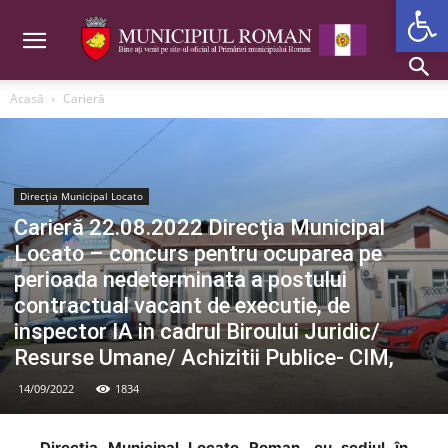
Deschide b
Acasă
Carieră
Direcția Municipal Locato
Carieră 22.08.2022 Direcţia Municipal
Locato – concurs pentru ocuparea pe
perioada nedeterminata a postului
contractual vacant de executie, de
inspector IA in cadrul Biroului Juridic/
Resurse Umane/ Achizitii Publice- CIM,
14/09/2022
1834
Directia Municipal Locato Roman, cu sediul în