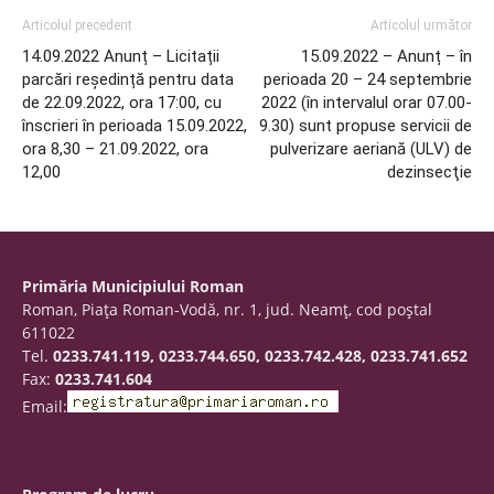
Articolul precedent
Articolul următor
14.09.2022 Anunț – Licitații
15.09.2022 – Anunț – în
parcări reședință pentru data
perioada 20 – 24 septembrie
de 22.09.2022, ora 17:00, cu
2022 (în intervalul orar 07.00-
înscrieri în perioada 15.09.2022,
9.30) sunt propuse servicii de
ora 8,30 – 21.09.2022, ora
pulverizare aeriană (ULV) de
12,00
dezinsecţie
Primăria Municipiului Roman
Roman, Piaţa Roman-Vodă, nr. 1, jud. Neamţ, cod poştal
611022
Tel.
0233.741.119, 0233.744.650, 0233.742.428, 0233.741.652
Fax:
0233.741.604
Email: