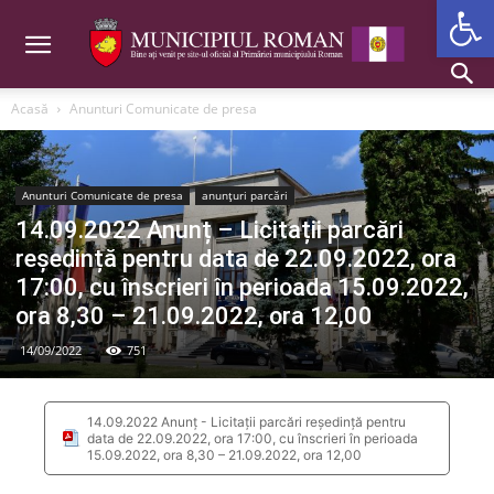
Deschide b
Acasă
Anunturi Comunicate de presa
Anunturi Comunicate de presa
anunțuri parcări
14.09.2022 Anunț – Licitații parcări
reședință pentru data de 22.09.2022, ora
17:00, cu înscrieri în perioada 15.09.2022,
ora 8,30 – 21.09.2022, ora 12,00
14/09/2022
751
14.09.2022 Anunț - Licitații parcări reședință pentru
data de 22.09.2022, ora 17:00, cu înscrieri în perioada
15.09.2022, ora 8,30 – 21.09.2022, ora 12,00