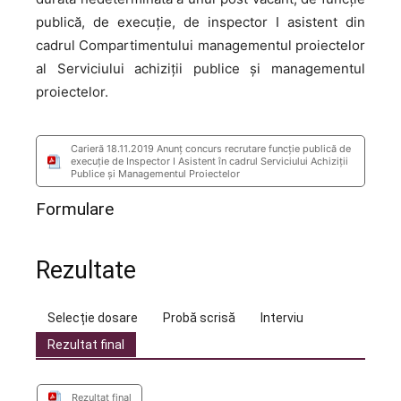
publică, de execuţie, de inspector I asistent din
cadrul Compartimentului managementul proiectelor
al Serviciului achiziţii publice şi managementul
proiectelor.
Carieră 18.11.2019 Anunț concurs recrutare funcție publică de
execuție de Inspector I Asistent în cadrul Serviciului Achiziții
Publice și Managementul Proiectelor
Formulare
Rezultate
Selecție dosare
Probă scrisă
Interviu
Rezultat final
Rezultat final