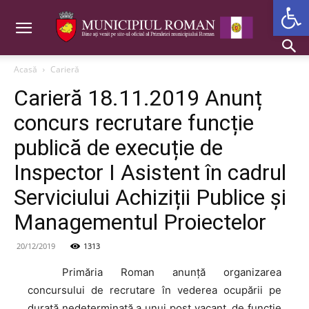
Deschide b
Acasă
Carieră
Carieră 18.11.2019 Anunț
concurs recrutare funcție
publică de execuție de
Inspector I Asistent în cadrul
Serviciului Achiziții Publice și
Managementul Proiectelor
20/12/2019
1313
Primăria
Roman anunţă organizarea
concursului de recrutare în vederea ocupării pe
durată nedeterminată a unui post vacant, de funcţie