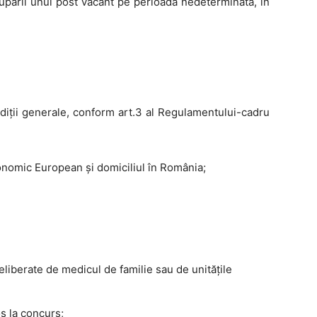
cuparii unui post vacant pe perioadă nedeterminată, în
diţii generale, conform art.3 al Regulamentului-cadru
onomic European şi domiciliul în România;
liberate de medicul de familie sau de unităţile
os la concurs;