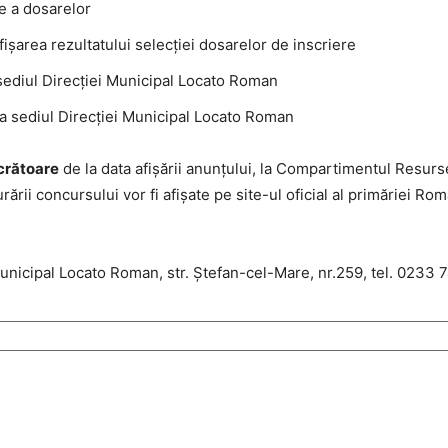
e a dosarelor
işarea rezultatului selecţiei dosarelor de inscriere
 sediul Direcţiei Municipal Locato Roman
la sediul Direcției Municipal Locato Roman
ucrătoare
de la data afişării anunţului, la Compartimentul Resur
rării concursului vor fi afişate pe site-ul oficial al primăriei R
nicipal Locato Roman, str. Ştefan-cel-Mare, nr.259, tel. 0233 