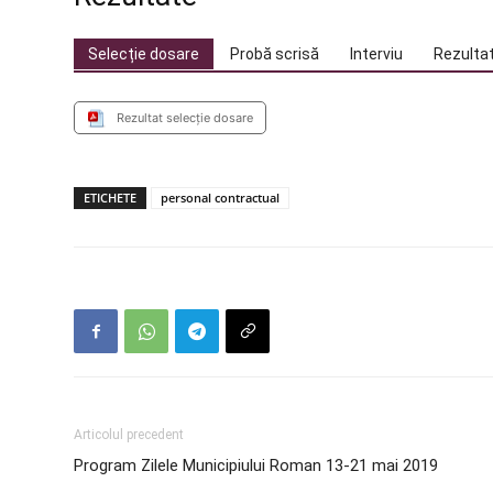
Selecție dosare
Probă scrisă
Interviu
Rezultat
Rezultat selecție dosare
ETICHETE
personal contractual
Articolul precedent
Program Zilele Municipiului Roman 13-21 mai 2019