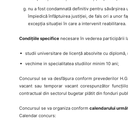
nu a fost condamnată definitiv pentru săvârşirea une
împiedică înfăptuirea justiţiei, de fals ori a unor 
excepţia situaţiei în care a intervenit reabilitarea.
Condiţiile specifice
necesare în vederea participării la
studii universitare de licenţă absolvite cu diplomă,
vechime in specialitatea studiilor minim 10 ani;
Concursul se va desfăşura conform prevederilor H.G. 
vacant sau temporar vacant corespunzător funcţiilo
contractual din sectorul bugetar plătit din fonduri publ
Concursul se va organiza conform
calendarului urmă
Calendar concurs: