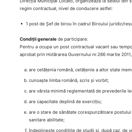
Direcţia Municipal Locato, organizează la sediul din 
regim contractual, nivel de conducere astfel:
1 post de Şef de birou în cadrul Biroului juridic/re
Condiţii generale
de participare:
Pentru a ocupa un post contractual vacant sau tempor
aprobat prin Hotărarea Guvernului nr.286 martie 2011, 
are cetăţenia română, cetăţenie a altor state mem
cunoaşte limba română, scris şi vorbit;
are vârsta minimă reglementată de prevederile le
are capacitate deplină de exerciţiu;
are o stare de sănătate corespunzătoare postului 
sanitare abilitate;
îndeplineşte condiţiile de studii şi, după caz, de 