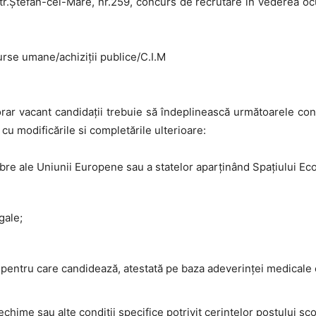
str.Ştefan-cel-Mare, nr.259, concurs de recrutare în vederea o
surse umane/achiziţii publice/C.I.M
ar vacant candidaţii trebuie să îndeplinească următoarele con
cu modificările si completările ulterioare:
bre ale Uniunii Europene sau a statelor aparţinând Spaţiului Ec
gale;
pentru care candidează, atestată pe baza adeverinţei medicale e
vechime sau alte condiţii specifice potrivit cerinţelor postului sc