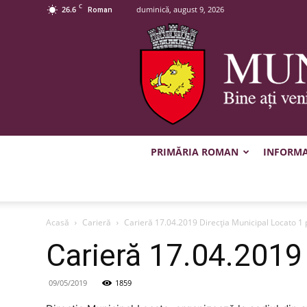
C
26.6
duminică, august 9, 2026
Roman
PRIMĂRIA ROMAN
INFORMAȚ
Acasă
Carieră
Carieră 17.04.2019 Direcţia Municipal Locato 1 
Carieră 17.04.2019
09/05/2019
1859