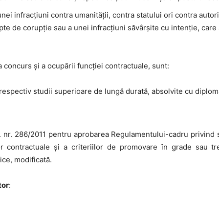
i infracţiuni contra umanităţii, contra statului ori contra autorit
fapte de corupţie sau a unei infracţiuni săvârşite cu intenţie, car
 concurs și a ocupării funcției contractuale, sunt:
 respectiv studii superioare de lungă durată, absolvite cu diplom
nr. 286/2011 pentru aprobarea Regulamentului-cadru privind st
r contractuale şi a criteriilor de promovare în grade sau tr
ice, modificată.
tor
: