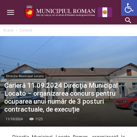
Deschide b
Acasă
Carieră
Direcția Municipal Locato
Carieră 11.09.2024 Direcţia Municipal
Locato – organizarea concurs pentru
ocuparea unui număr de 3 posturi
contractuale, de execuție
11/10/2024
1123
Direcția Municipal Locato Roman, organizează la