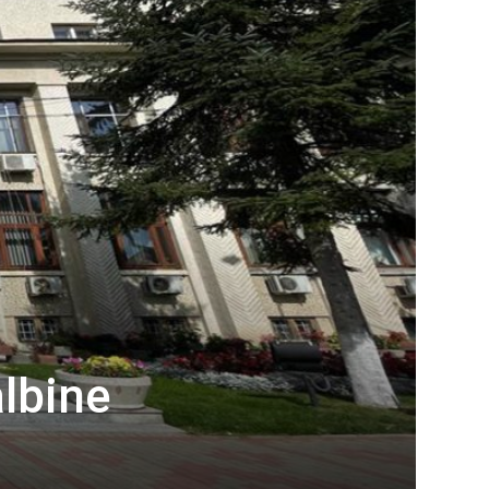
d
albine