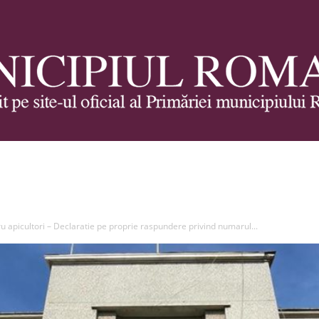
Municipiul
u apicultori – Declaratie pe proprie raspundere privind numarul...
Roman