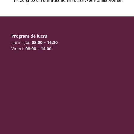
nr. 26 și 50 din unitatea administrativ-teritorială Roman
Program de lucru
Luni – Joi:
08:00 – 16:30
Vineri:
08:00 – 14:00