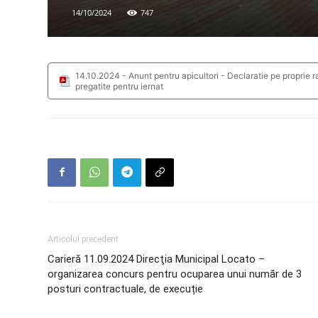
14/10/2024
747
14.10.2024 - Anunt pentru apicultori - Declaratie pe proprie r
pregatite pentru iernat
Articolul precedent
Carieră 11.09.2024 Direcţia Municipal Locato –
organizarea concurs pentru ocuparea unui număr de 3
posturi contractuale, de execuție